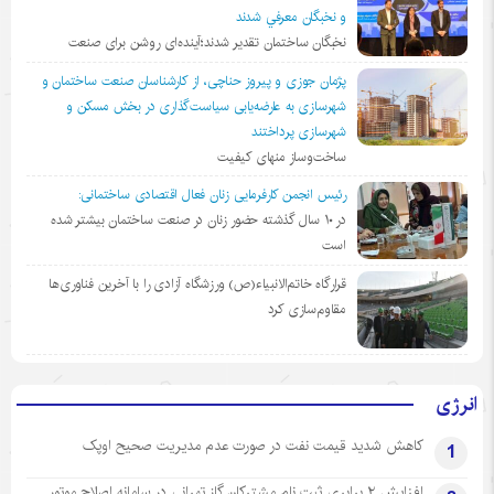
و نخبگان معرفي شدند
نخبگان ساختمان تقدیر شدند؛آینده‌ای روشن برای صنعت
پژمان جوزی و پیروز حناچی، از کارشناسان صنعت ساختمان و
شهرسازی به عارضه‌یابی سیاست‌گذاری در بخش مسکن و
شهرسازی پرداختند
ساخت‌وساز منهای کیفیت
رئیس انجمن کارفرمایی زنان فعال اقتصادی ساختمانی:
در ١٠ سال گذشته حضور زنان در صنعت ساختمان بیشتر شده
است
قرارگاه خاتم‌الانبیاء(ص) ورزشگاه آزادی را با آخرین فناوری‌ها
مقاوم‌سازی کرد
انرژی
کاهش شدید قیمت نفت در صورت عدم مدیریت صحیح اوپک
1
افزایش ۲ برابری ثبت نام مشترکان گاز تهرانی‌ در سامانه اصلاح موتور