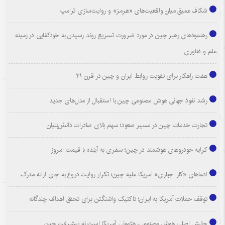
شکاف عمیق میان واقعیت‌های «هرمز» و روایت‌سازی ترامپ
رهنمودهای رهبر چین در مورد ضرورت تسریع روند رسیدن به خودکفایی در زمینه
علم و فناوری
هفت راهکار برای تقویت روابط ایران و چین در قرن ۲۱
رشد نفوذ جهانی هوش مصنوعی چین با استقبال از مدل‌های جدید
تجارت خدمات چین در مسیر صعود؛ سهم بالای صادرات دانش‌بنیان
کرایه خودروهای هوشمند در چین؛ سفری به آینده با قیمت امروز
ادعاهای «کار اجباری» آمریکا علیه چین؛ تکرار روایت دروغ به جای ارائه مدرک
توقف حملات آمریکا به ایران؛ تاکتیک واشنگتن برای تحقق اهداف چندگانه
چالش اصلی هوش مصنوعی، هژمونی آمریکا است نه پیشرفت چین