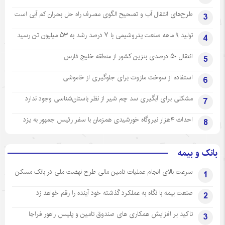
طرح‌های انتقال آب و تصحیح الگوی مصرف راه حل بحران کم آبی است
3
تولید ۹ ماهه صنعت پتروشیمی با ۷ درصد رشد به ۵۳ میلیون تن رسید
4
انتقال ۵۰ درصدی بنزین کشور از منطقه خلیج فارس
5
استفاده از سوخت مازوت برای جلوگیری از خاموشی
6
مشکلی برای آبگیری سد چم شیر از نظر باستان‌شناسی وجود ندارد
7
احداث ۴هزار نیروگاه خورشیدی همزمان با سفر رئیس جمهور به یزد
8
بانک و بیمه
سرعت بالای انجام عملیات تامین مالی طرح نهضت ملی در بانک مسکن
1
صنعت بیمه با نگاه به عملکرد گذشته خود آینده را رقم خواهد زد
2
تاکید بر افزایش همکاری های صندوق تامین و پلیس راهور فراجا
3