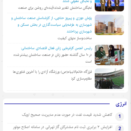
و نخبگان معرفي شدند
نخبگان ساختمان تقدیر شدند؛آینده‌ای روشن برای صنعت
پژمان جوزی و پیروز حناچی، از کارشناسان صنعت ساختمان و
شهرسازی به عارضه‌یابی سیاست‌گذاری در بخش مسکن و
شهرسازی پرداختند
ساخت‌وساز منهای کیفیت
رئیس انجمن کارفرمایی زنان فعال اقتصادی ساختمانی:
در ١٠ سال گذشته حضور زنان در صنعت ساختمان بیشتر شده
است
قرارگاه خاتم‌الانبیاء(ص) ورزشگاه آزادی را با آخرین فناوری‌ها
مقاوم‌سازی کرد
انرژی
کاهش شدید قیمت نفت در صورت عدم مدیریت صحیح اوپک
1
افزایش ۲ برابری ثبت نام مشترکان گاز تهرانی‌ در سامانه اصلاح موتور
2