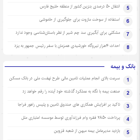
انتقال ۵۰ درصدی بنزین کشور از منطقه خلیج فارس
5
استفاده از سوخت مازوت برای جلوگیری از خاموشی
6
مشکلی برای آبگیری سد چم شیر از نظر باستان‌شناسی وجود ندارد
7
احداث ۴هزار نیروگاه خورشیدی همزمان با سفر رئیس جمهور به یزد
8
بانک و بیمه
سرعت بالای انجام عملیات تامین مالی طرح نهضت ملی در بانک مسکن
1
صنعت بیمه با نگاه به عملکرد گذشته خود آینده را رقم خواهد زد
2
تاکید بر افزایش همکاری های صندوق تامین و پلیس راهور فراجا
3
پرداخت ۲۸۵۰ فقره وام فرزندآوری توسط موسسه اعتباری ملل
4
بازدید مدیرعامل بیمه میهن از شعبه قزوین
5