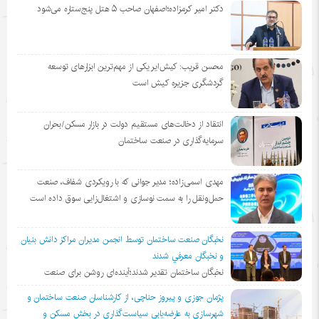
دکتر امیر کرمزاده؛اصفهان صاحب ۵ هتل پنج‌ستاره می‌شود
محسن قریب: کیش‌ایر یکی از مهم‌ترین ابزارهای توسعه
گردشگری جزیره کیش است
انتقاد از دخالت‌های مستقیم دولت در بازار مسکن/بحران
سرمایه‌گذاری در صنعت ساختمان
مهدی اسمی‌زاده؛ مدیر جوانی که با رویکردی شفاف، صنعت
حمل‌ونقل را به سمت نوسازی و اشتغال‌زایی سوق داده است
نخبگان صنعت ساختمان توسط انجمن مديران مراكز دانش بنيان
و نخبگان معرفي شدند
نخبگان ساختمان تقدیر شدند؛آینده‌ای روشن برای صنعت
پژمان جوزی و پیروز حناچی، از کارشناسان صنعت ساختمان و
شهرسازی به عارضه‌یابی سیاست‌گذاری در بخش مسکن و