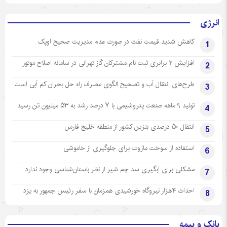
انرژی
کاهش شدید قیمت نفت در صورت عدم مدیریت صحیح اوپک
1
افزایش ۲ برابری ثبت نام مشترکان گاز تهرانی‌ در سامانه اصلاح موتور
2
طرح‌های انتقال آب و تصحیح الگوی مصرف راه حل بحران کم آبی است
3
تولید ۹ ماهه صنعت پتروشیمی با ۷ درصد رشد به ۵۳ میلیون تن رسید
4
انتقال ۵۰ درصدی بنزین کشور از منطقه خلیج فارس
5
استفاده از سوخت مازوت برای جلوگیری از خاموشی
6
مشکلی برای آبگیری سد چم شیر از نظر باستان‌شناسی وجود ندارد
7
احداث ۴هزار نیروگاه خورشیدی همزمان با سفر رئیس جمهور به یزد
8
بانک و بیمه