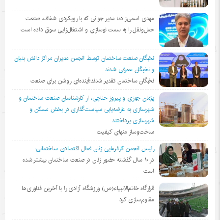
مهدی اسمی‌زاده؛ مدیر جوانی که با رویکردی شفاف، صنعت
حمل‌ونقل را به سمت نوسازی و اشتغال‌زایی سوق داده است
نخبگان صنعت ساختمان توسط انجمن مديران مراكز دانش بنيان
و نخبگان معرفي شدند
نخبگان ساختمان تقدیر شدند؛آینده‌ای روشن برای صنعت
پژمان جوزی و پیروز حناچی، از کارشناسان صنعت ساختمان و
شهرسازی به عارضه‌یابی سیاست‌گذاری در بخش مسکن و
شهرسازی پرداختند
ساخت‌وساز منهای کیفیت
رئیس انجمن کارفرمایی زنان فعال اقتصادی ساختمانی:
در ١٠ سال گذشته حضور زنان در صنعت ساختمان بیشتر شده
است
قرارگاه خاتم‌الانبیاء(ص) ورزشگاه آزادی را با آخرین فناوری‌ها
مقاوم‌سازی کرد