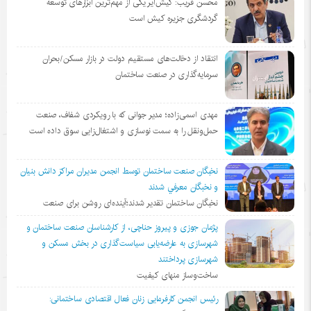
محسن قریب: کیش‌ایر یکی از مهم‌ترین ابزارهای توسعه
گردشگری جزیره کیش است
انتقاد از دخالت‌های مستقیم دولت در بازار مسکن/بحران
سرمایه‌گذاری در صنعت ساختمان
مهدی اسمی‌زاده؛ مدیر جوانی که با رویکردی شفاف، صنعت
حمل‌ونقل را به سمت نوسازی و اشتغال‌زایی سوق داده است
نخبگان صنعت ساختمان توسط انجمن مديران مراكز دانش بنيان
و نخبگان معرفي شدند
نخبگان ساختمان تقدیر شدند؛آینده‌ای روشن برای صنعت
پژمان جوزی و پیروز حناچی، از کارشناسان صنعت ساختمان و
شهرسازی به عارضه‌یابی سیاست‌گذاری در بخش مسکن و
شهرسازی پرداختند
ساخت‌وساز منهای کیفیت
رئیس انجمن کارفرمایی زنان فعال اقتصادی ساختمانی: