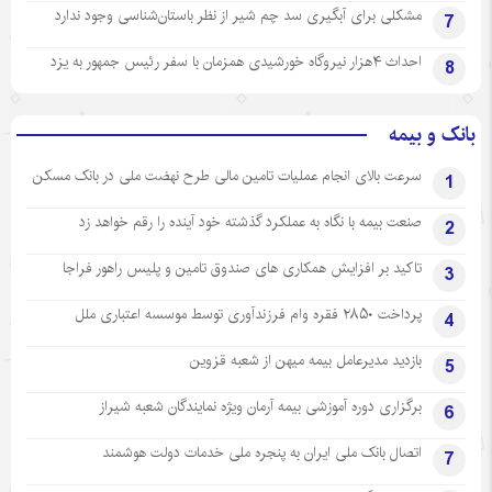
مشکلی برای آبگیری سد چم شیر از نظر باستان‌شناسی وجود ندارد
7
احداث ۴هزار نیروگاه خورشیدی همزمان با سفر رئیس جمهور به یزد
8
بانک و بیمه
سرعت بالای انجام عملیات تامین مالی طرح نهضت ملی در بانک مسکن
1
صنعت بیمه با نگاه به عملکرد گذشته خود آینده را رقم خواهد زد
2
تاکید بر افزایش همکاری های صندوق تامین و پلیس راهور فراجا
3
پرداخت ۲۸۵۰ فقره وام فرزندآوری توسط موسسه اعتباری ملل
4
بازدید مدیرعامل بیمه میهن از شعبه قزوین
5
برگزاری دوره آموزشی بیمه آرمان ویژه نمایندگان شعبه شیراز
6
اتصال بانک ملی ایران به پنجره ملی خدمات دولت هوشمند
7