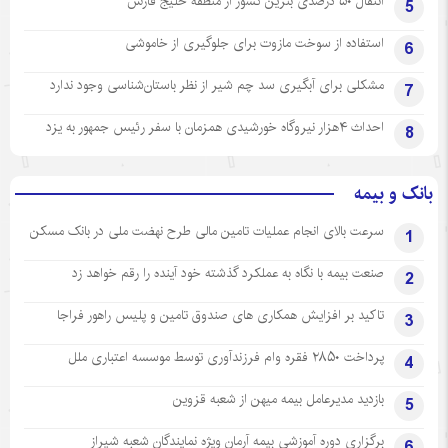
انتقال ۵۰ درصدی بنزین کشور از منطقه خلیج فارس
5
استفاده از سوخت مازوت برای جلوگیری از خاموشی
6
مشکلی برای آبگیری سد چم شیر از نظر باستان‌شناسی وجود ندارد
7
احداث ۴هزار نیروگاه خورشیدی همزمان با سفر رئیس جمهور به یزد
8
بانک و بیمه
سرعت بالای انجام عملیات تامین مالی طرح نهضت ملی در بانک مسکن
1
صنعت بیمه با نگاه به عملکرد گذشته خود آینده را رقم خواهد زد
2
تاکید بر افزایش همکاری های صندوق تامین و پلیس راهور فراجا
3
پرداخت ۲۸۵۰ فقره وام فرزندآوری توسط موسسه اعتباری ملل
4
بازدید مدیرعامل بیمه میهن از شعبه قزوین
5
برگزاری دوره آموزشی بیمه آرمان ویژه نمایندگان شعبه شیراز
6