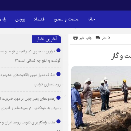
خانه
صنعت و معدن
اقتصاد
بورس
راه 
0 نظر
چاپ خبر
آخرین اخبار
فرار رو به جلوی دبیر انجمن تولید و بست
ت و گاز
گوشت به نفع چه کسانی است؟!
شکاف عمیق میان واقعیت‌های «هرمز» 
روایت‌سازی ترامپ
رهنمودهای رهبر چین در مورد ضرورت ت
رسیدن به خودکفایی در زمینه علم و فناوری
هفت راهکار برای تقویت روابط ایران و 