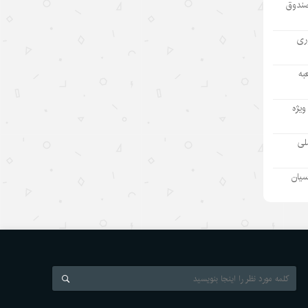
صندوق
مطمئنم غارت پول نفت بدون بده‌بستان
میان چند حلقه ممکن نبود/ پشت پرده
آوری
تراستی‌‌های آلوده یک جریان است نه
یک مدیر
به
۱۴۰۵/۵/۱۱
ویژه
بازدید رئیس هیئت مدیره «اهداف» از
نفت سپاهان؛ تأکید بر تداوم حمایت از
ملی
شرکت های تابعه
۱۴۰۵/۵/۱۱
سیان
بازسازی دستگاه اطلاعاتی ژاپن و
واکنشها درباره نظامی‌گری
۱۴۰۵/۵/۱۰
رئیس‌جمهور اسلواکی: دستاوردهای
توسعه‌ای چین قابل تحسین است
۱۴۰۵/۵/۱۰