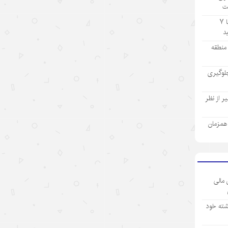
ت
۱۴۰۵/۵/۱۲
تولید ۹ ماهه صنعت پتروشیمی با ۷
«اندیشه‌های کلاسیک چین» قسمت
اول: «همگام شدن در یک سفر
ز منطقه
مشترک»
لوگیری
۱۴۰۵/۵/۱۲
تحول فناوری چین، چکونه نگاه
 از نظر
سرمایه‌گذاران جهانی را تغییر داد؟
ی همزمان
۱۴۰۵/۵/۱۲
«سه‌گانه جدید»؛ نماد برتری نوآوری
چین در اقتصاد جهانی
۱۴۰۵/۵/۱۲
 مالی
نقش ارتش چین در پیشبرد ابتکار
شته خود
حکمرانی جهانی
۱۴۰۵/۵/۱۲