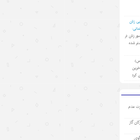
۱۴۰۵/۵/۱۳
رکورد تازه تجارت خارجی چین
ی زنان
۱۴۰۵/۵/۱۲
انی:
ضور زنان در
بازار “داغ” جهانی با محصولات “خنک
تر شده
کننده” چینی
۱۴۰۵/۵/۱۲
(ص)
آخرین
مینی‌درام‌های هوش مصنوعی چین در
ی کرد
مسیر فتح بازار جهانی
۱۴۰۵/۵/۱۲
آمریکا با تحریم چین و مقصرتراشی به
ت عدم
دنبال چیست؟
۱۴۰۵/۵/۱۲
رکان گاز
«مدرسه» ربات‌ها در چین؛ پلی میان
آزمایشگاه و دنیای واقعی
گوی