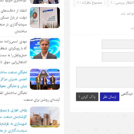
گردشگری جزیره ک
انتظار بررسی : 1
مجموع نظرات : 1
انتقاد از دخالت‌ها
واهد شد.
دولت در بازار مسکن/
سرمایه‌گذاری در صن
د.
ساختمان
مهدی اسمی‌زاده؛ مد
که با رویکردی شفا
حمل‌ونقل را به سمت
اشتغال‌زایی سوق د
نخبگان صنعت ساخت
انجمن مديران مراكز
بنيان و نخبگان معر
نخبگان ساختمان تقد
 دیدگاهی
ارسال نظر
پاک کردن !
آینده‌ای روشن برای صنعت
پژمان جوزی و پیروز
کارشناسان صنعت سا
شهرسازی به عارضه‌یا
سیاست‌گذاری در 