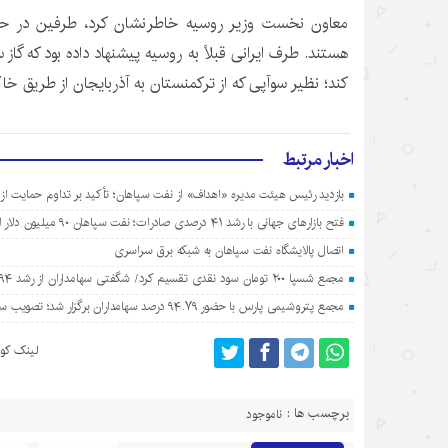
معاون نخست وزیر روسیه خاطرنشان کرد، طرفین در ح
هستند. طرف ایرانی قبلاً به روسیه پیشنهاد داده بود که گاز
س
کند؛ نظیر
سوآپی
که از ترکمنستان به آذربایجان از طریق خا
اخبار مرتبط
بازدید رئیس هیئت مدیره «اهداف» از نفت سپاهان؛ تأکید بر تداوم حمایت از
فتح بازارهای جهانی با رشد ۴۱ درصدی صادرات؛ نفت سپاهان ۹۰ میلیون دلار ارزآوری کرد
اتصال پالایشگاه نفت سپاهان به شبکه برق سراسری
مجمع شسپا ۲۰۰ تومان سود نقدی تقسیم کرد/ شگفتی سهامداران از رشد ۷۹۴ درصدی سود نفت سپاهان
مجمع پتروشیمی پارس با حضور ۹۴.۷۹ درصد سهامداران برگزار شد؛ تصویب سود ۴۴۰ ریالی برای هر سهم
لینک کوت
برچسب ها :
ناموجود