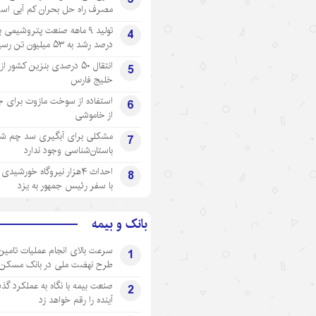
مصرف راه حل بحران کم آبی اس
4
درصد رشد به ۵۳ میلیون تن رسید
انتقال ۵۰ درصدی بنزین کشور ا
5
خلیج فارس
استفاده از سوخت مازوت برای ج
6
از خاموشی
مشکلی برای آبگیری سد چم شیر
7
باستان‌شناسی وجود ندارد
احداث ۴هزار نیروگاه خورشید
8
با سفر رئیس جمهور به یزد
بانک و بیمه
سرعت بالای انجام عملیات تامین
1
طرح نهضت ملی در بانک مسکن
صنعت بیمه با نگاه به عملکرد گذ
2
آینده را رقم خواهد زد