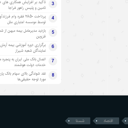
تاکید بر افزایش همکاری های 
3
تامین و پلیس راهور فراجا
پرداخت ۲۸۵۰ فقره وام فرزند
4
توسط موسسه اعتباری ملل
بازدید مدیرعامل بیمه میهن از شع
5
قزوین
برگزاری دوره آموزشی بیمه آرمان 
6
نمایندگان شعبه شیراز
اتصال بانک ملی ایران به پنجره 
7
خدمات دولت هوشمند
نقد شوندگی بالای سهام بانک پار
8
مورد توجه حقیقی‌ها
اقتصاد
شستا