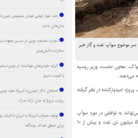
۲۱
رشد نفوذ جهانی هوش مصنوعی چین با ا
مدل‌های جدید
تجارت خدمات چین در مسیر صعود؛ سهم
ر سر موضوع سوآپ نفت و گاز خبر
صادرات دانش‌بنیان
کرایه خودروهای هوشمند در چین؛ سفری
وآک
، معاون نخست وزیر روسیه
ه می‌دهند.
با قیمت امروز
روژه امیدوارکننده در نظر گرفته
ادعاهای «کار اجباری» آمریکا علیه چین؛
روایت دروغ به جای ارائه مدرک
‌توانند به توافقی در مورد
سوآپ
توقف حملات آمریکا به ایران؛ تاکتیک و
نفت و گاز دست یابند و در مرحله نخست احتمالاً عرضه ۵ میلیون تن نفت و بیش از ۱۰
برای تحقق اهداف چندگانه