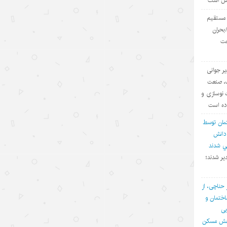
یش است
مدرک
ی مستقیم
۱۴۰۵/۵/۱۵
بحران
عت
توقف حملات آمریکا به ایران؛ تاکتیک
واشنگتن برای تحقق اهداف چندگانه
یر جوانی
۱۴۰۵/۵/۱۵
ف، صنعت
چالش اصلی هوش مصنوعی، هژمونی
 نوسازی و
آمریکا است نه پیشرفت چین
اده است
۱۴۰۵/۵/۱۳
مان توسط
 دانش
روایت‌سازی غرب علیه اقتصاد چین؛
في شدند
پوششی برای سیاست‌های
یر شدند؛
حمایت‌گرایانه
۱۴۰۵/۵/۱۳
 حناچی، از
ختمان و
گردشگری دریایی چین؛ پیوند فناوری،
بی
شیلات و اقتصاد تابستانی
بخش مسکن