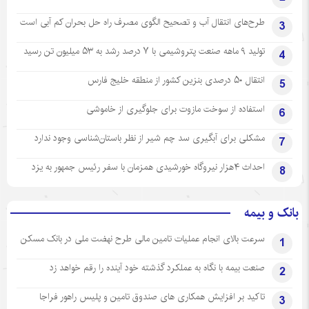
طرح‌های انتقال آب و تصحیح الگوی مصرف راه حل بحران کم آبی است
3
تولید ۹ ماهه صنعت پتروشیمی با ۷ درصد رشد به ۵۳ میلیون تن رسید
4
انتقال ۵۰ درصدی بنزین کشور از منطقه خلیج فارس
5
استفاده از سوخت مازوت برای جلوگیری از خاموشی
6
مشکلی برای آبگیری سد چم شیر از نظر باستان‌شناسی وجود ندارد
7
احداث ۴هزار نیروگاه خورشیدی همزمان با سفر رئیس جمهور به یزد
8
بانک و بیمه
سرعت بالای انجام عملیات تامین مالی طرح نهضت ملی در بانک مسکن
1
صنعت بیمه با نگاه به عملکرد گذشته خود آینده را رقم خواهد زد
2
تاکید بر افزایش همکاری های صندوق تامین و پلیس راهور فراجا
3