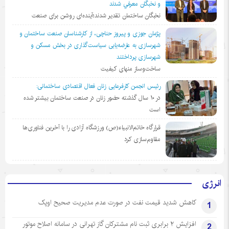
و نخبگان معرفي شدند
نخبگان ساختمان تقدیر شدند؛آینده‌ای روشن برای صنعت
پژمان جوزی و پیروز حناچی، از کارشناسان صنعت ساختمان و
شهرسازی به عارضه‌یابی سیاست‌گذاری در بخش مسکن و
شهرسازی پرداختند
ساخت‌وساز منهای کیفیت
رئیس انجمن کارفرمایی زنان فعال اقتصادی ساختمانی:
در ١٠ سال گذشته حضور زنان در صنعت ساختمان بیشتر شده
است
قرارگاه خاتم‌الانبیاء(ص) ورزشگاه آزادی را با آخرین فناوری‌ها
مقاوم‌سازی کرد
انرژی
کاهش شدید قیمت نفت در صورت عدم مدیریت صحیح اوپک
1
افزایش ۲ برابری ثبت نام مشترکان گاز تهرانی‌ در سامانه اصلاح موتور
2