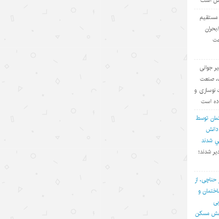
یش است
مدرک
ی مستقیم
۱۴۰۵/۵/۱۵
بحران
عت
توقف حملات آمریکا به ایران؛ تاکتیک
واشنگتن برای تحقق اهداف چندگانه
یر جوانی
۱۴۰۵/۵/۱۵
ف، صنعت
چالش اصلی هوش مصنوعی، هژمونی
 نوسازی و
آمریکا است نه پیشرفت چین
اده است
۱۴۰۵/۵/۱۳
مان توسط
 دانش
روایت‌سازی غرب علیه اقتصاد چین؛
في شدند
پوششی برای سیاست‌های
یر شدند؛
حمایت‌گرایانه
۱۴۰۵/۵/۱۳
 حناچی، از
ختمان و
گردشگری دریایی چین؛ پیوند فناوری،
بی
شیلات و اقتصاد تابستانی
بخش مسکن