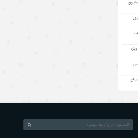
صندوق
مطمئنم غارت پول نفت بدون بده‌بستان
میان چند حلقه ممکن نبود/ پشت پرده
آوری
تراستی‌‌های آلوده یک جریان است نه
یک مدیر
به
۱۴۰۵/۵/۱۱
ویژه
بازدید رئیس هیئت مدیره «اهداف» از
نفت سپاهان؛ تأکید بر تداوم حمایت از
ملی
شرکت های تابعه
۱۴۰۵/۵/۱۱
سیان
بازسازی دستگاه اطلاعاتی ژاپن و
واکنشها درباره نظامی‌گری
۱۴۰۵/۵/۱۰
رئیس‌جمهور اسلواکی: دستاوردهای
توسعه‌ای چین قابل تحسین است
۱۴۰۵/۵/۱۰