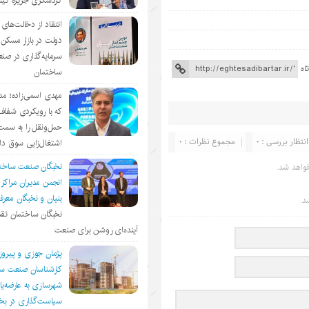
گردشگری جزیره ک
انتقاد از دخالت‌ها
دولت در بازار مسکن/
سرمایه‌گذاری در صن
اه
ساختمان
مهدی اسمی‌زاده؛ مد
که با رویکردی شفا
حمل‌ونقل را به سمت
انتظار بررسی : 0
مجموع نظرات : 0
اشتغال‌زایی سوق د
نخبگان صنعت ساخت
واهد شد.
انجمن مديران مراكز
بنيان و نخبگان معر
د.
نخبگان ساختمان تقد
آینده‌ای روشن برای صنعت
پژمان جوزی و پیروز
کارشناسان صنعت سا
شهرسازی به عارضه‌یا
سیاست‌گذاری در 