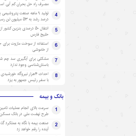
مصرف راه حل بحران کم آبی اس
4
درصد رشد به ۵۳ میلیون تن رسید
انتقال ۵۰ درصدی بنزین کشور ا
5
خلیج فارس
استفاده از سوخت مازوت برای ج
6
از خاموشی
مشکلی برای آبگیری سد چم شیر
7
باستان‌شناسی وجود ندارد
احداث ۴هزار نیروگاه خورشید
8
با سفر رئیس جمهور به یزد
بانک و بیمه
سرعت بالای انجام عملیات تامین
1
طرح نهضت ملی در بانک مسکن
صنعت بیمه با نگاه به عملکرد گذ
2
آینده را رقم خواهد زد