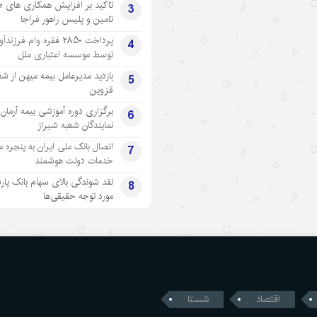
تاکید بر افزایش همکاری های 
3
تامین و پلیس راهور فراجا
پرداخت ۲۸۵۰ فقره وام فرزند
4
توسط موسسه اعتباری ملل
بازدید مدیرعامل بیمه میهن از شع
5
قزوین
برگزاری دوره آموزشی بیمه آرمان 
6
نمایندگان شعبه شیراز
اتصال بانک ملی ایران به پنجره 
7
خدمات دولت هوشمند
نقد شوندگی بالای سهام بانک پار
8
مورد توجه حقیقی‌ها
اقتصاد
شستا