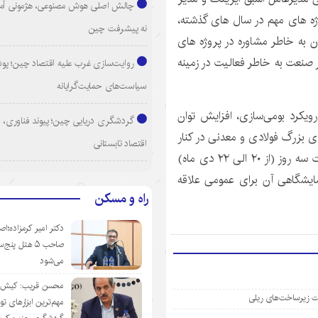
چالش اصلی هوش مصنوعی، هژمونی آم
ژه های مهم در سال های گذشته،
نه پیشرفت چین
 به خاطر مشاوره در پروژه های
صنعت به خاطر فعالیت در زمینه
روایت‌سازی غرب علیه اقتصاد چین؛ پ
سیاست‌های حمایت‌گرایانه
رویکرد بومی‌سازی، افزایش توان
گردشگری دریایی چین؛ پیوند فناوری، 
 بزرگ فولادی و معدنی در کنار
اقتصاد تابستانی
شرکت‌های دانش بنیان و سازندگان مطرح داخلی، به مدت سه روز (از ۲۰ الی ۲۲ دی ماه)
مایشگاهی آن برای عمومی علاقه
راه و مسکن
دکتر امیر کرمزاده؛اص
صاحب ۵ هتل پنج‌
می‌شود
محسن قریب: کیش‌ای
ویت زیرساخت‌های ریلی
مهم‌ترین ابزارهای ت