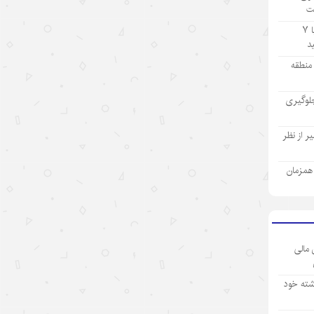
ت
۱۴۰۵/۵/۱۲
تولید ۹ ماهه صنعت پتروشیمی با ۷
«اندیشه‌های کلاسیک چین» قسمت
اول: «همگام شدن در یک سفر
ز منطقه
مشترک»
لوگیری
۱۴۰۵/۵/۱۲
تحول فناوری چین، چکونه نگاه
 از نظر
سرمایه‌گذاران جهانی را تغییر داد؟
ی همزمان
۱۴۰۵/۵/۱۲
«سه‌گانه جدید»؛ نماد برتری نوآوری
چین در اقتصاد جهانی
۱۴۰۵/۵/۱۲
 مالی
نقش ارتش چین در پیشبرد ابتکار
شته خود
حکمرانی جهانی
۱۴۰۵/۵/۱۲