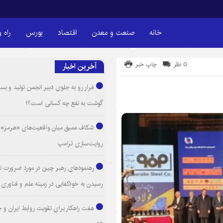
خانه
صنعت و معدن
اقتصاد
بورس
راه 
0 نظر
چاپ خبر
آخرین اخبار
فرار رو به جلوی دبیر انجمن تولید و بست
گوشت به نفع چه کسانی است؟!
شکاف عمیق میان واقعیت‌های «هرمز» 
روایت‌سازی ترامپ
رهنمودهای رهبر چین در مورد ضرورت ت
رسیدن به خودکفایی در زمینه علم و فناوری
هفت راهکار برای تقویت روابط ایران و 