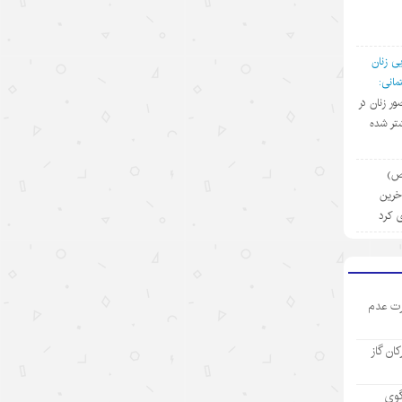
۱۴۰۵/۵/۱۳
رکورد تازه تجارت خارجی چین
ی زنان
۱۴۰۵/۵/۱۲
انی:
ضور زنان در
بازار “داغ” جهانی با محصولات “خنک
تر شده
کننده” چینی
۱۴۰۵/۵/۱۲
(ص)
آخرین
مینی‌درام‌های هوش مصنوعی چین در
ی کرد
مسیر فتح بازار جهانی
۱۴۰۵/۵/۱۲
آمریکا با تحریم چین و مقصرتراشی به
ت عدم
دنبال چیست؟
۱۴۰۵/۵/۱۲
رکان گاز
«مدرسه» ربات‌ها در چین؛ پلی میان
آزمایشگاه و دنیای واقعی
گوی