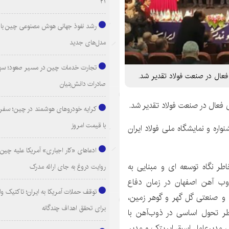
۲۱
رشد نفوذ جهانی هوش مصنوعی چین با ا
مدل‌های جدید
تجارت خدمات چین در مسیر صعود؛ سهم
 فعال در صنعت فولاد تقدیر شد.
صادرات دانش‌بنیان
ی فعال در صنعت فولاد تقدیر شد.
کرایه خودروهای هوشمند در چین؛ سفری
با قیمت امروز
واره و نمایشگاه ملی فولاد ایران
ادعاهای «کار اجباری» آمریکا علیه چین؛
طر نگاه توسعه ای و مبنایی به
روایت دروغ به جای ارائه مدرک
ب آهن اصفهان در زمان دفاع
توقف حملات آمریکا به ایران؛ تاکتیک و
 صنعتی گل گهر و گوهر زمین،
برای تحقق اهداف چندگانه
ر تحول اساسی در ذوب‌آهن با
ی مدیرعامل اسبق ایریتک و مدیر