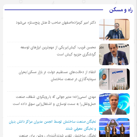
راه و مسکن
دکتر امیر کرمزاده؛اصفهان صاحب ۵ هتل پنج‌ستاره می‌شود
محسن قریب: کیش‌ایر یکی از مهم‌ترین ابزارهای توسعه
گردشگری جزیره کیش است
انتقاد از دخالت‌های مستقیم دولت در بازار مسکن/بحران
سرمایه‌گذاری در صنعت ساختمان
مهدی اسمی‌زاده؛ مدیر جوانی که با رویکردی شفاف، صنعت
حمل‌ونقل را به سمت نوسازی و اشتغال‌زایی سوق داده است
نخبگان صنعت ساختمان توسط انجمن مديران مراكز دانش بنيان
و نخبگان معرفي شدند
نخبگان ساختمان تقدیر شدند؛آینده‌ای روشن برای صنعت