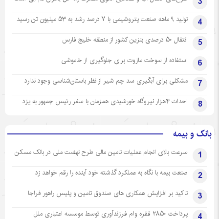
3
تولید ۹ ماهه صنعت پتروشیمی با ۷ درصد رشد به ۵۳ میلیون تن رسید
4
انتقال ۵۰ درصدی بنزین کشور از منطقه خلیج فارس
5
استفاده از سوخت مازوت برای جلوگیری از خاموشی
6
مشکلی برای آبگیری سد چم شیر از نظر باستان‌شناسی وجود ندارد
7
احداث ۴هزار نیروگاه خورشیدی همزمان با سفر رئیس جمهور به یزد
8
بانک و بیمه
سرعت بالای انجام عملیات تامین مالی طرح نهضت ملی در بانک مسکن
1
صنعت بیمه با نگاه به عملکرد گذشته خود آینده را رقم خواهد زد
2
تاکید بر افزایش همکاری های صندوق تامین و پلیس راهور فراجا
3
پرداخت ۲۸۵۰ فقره وام فرزندآوری توسط موسسه اعتباری ملل
4