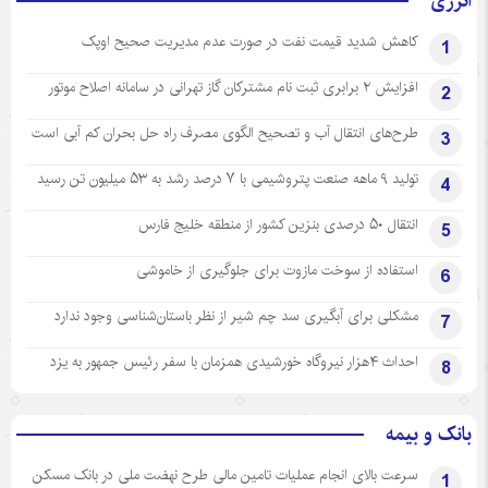
انرژی
کاهش شدید قیمت نفت در صورت عدم مدیریت صحیح اوپک
1
افزایش ۲ برابری ثبت نام مشترکان گاز تهرانی‌ در سامانه اصلاح موتور
2
طرح‌های انتقال آب و تصحیح الگوی مصرف راه حل بحران کم آبی است
3
تولید ۹ ماهه صنعت پتروشیمی با ۷ درصد رشد به ۵۳ میلیون تن رسید
4
انتقال ۵۰ درصدی بنزین کشور از منطقه خلیج فارس
5
استفاده از سوخت مازوت برای جلوگیری از خاموشی
6
مشکلی برای آبگیری سد چم شیر از نظر باستان‌شناسی وجود ندارد
7
احداث ۴هزار نیروگاه خورشیدی همزمان با سفر رئیس جمهور به یزد
8
بانک و بیمه
سرعت بالای انجام عملیات تامین مالی طرح نهضت ملی در بانک مسکن
1