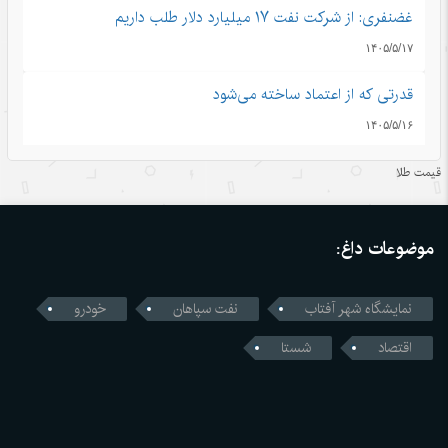
غضنفری: از شرکت نفت ۱۷ میلیارد دلار طلب داریم
۱۴۰۵/۵/۱۷
قدرتی که از اعتماد ساخته می‌شود
۱۴۰۵/۵/۱۶
اندیشه‌های کلاسیک چین قسمت دوم: رشد و بالندگی همراه با
قیمت طلا
هم
۱۴۰۵/۵/۱۶
موضوعات داغ:
قمار واشنگتن با زنجیره تامین؛ محاسبات اشتباه آمریکا در جنگ
تجاری با چین
نمایشگاه شهر آفتاب
نفت سپاهان
خودرو
۱۴۰۵/۵/۱۶
اقتصاد
شستا
رونمایی چین از نخستین استاندارد اجباری ایمنی خودروهای
خودران
۱۴۰۵/۵/۱۶