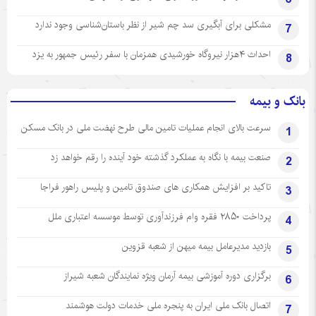
مشکلی برای آبگیری سد چم شیر از نظر باستان‌شناسی وجود ندارد
7
احداث ۴هزار نیروگاه خورشیدی همزمان با سفر رئیس جمهور به یزد
8
بانک و بیمه
سرعت بالای انجام عملیات تامین مالی طرح نهضت ملی در بانک مسکن
1
صنعت بیمه با نگاه به عملکرد گذشته خود آینده را رقم خواهد زد
2
تاکید بر افزایش همکاری های صندوق تامین و پلیس راهور فراجا
3
پرداخت ۲۸۵۰ فقره وام فرزندآوری توسط موسسه اعتباری ملل
4
بازدید مدیرعامل بیمه میهن از شعبه قزوین
5
برگزاری دوره آموزشی بیمه آرمان ویژه نمایندگان شعبه شیراز
6
اتصال بانک ملی ایران به پنجره ملی خدمات دولت هوشمند
7