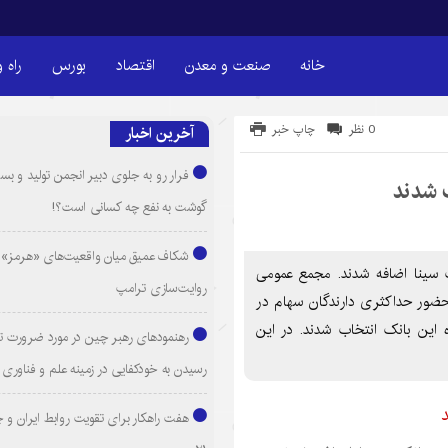
خانه
صنعت و معدن
اقتصاد
بورس
راه 
0 نظر
چاپ خبر
آخرین اخبار
فرار رو به جلوی دبیر انجمن تولید و بست
 شدند
گوشت به نفع چه کسانی است؟!
شکاف عمیق میان واقعیت‌های «هرمز» 
ک سینا اضافه شدند. مجمع عمومی
روایت‌سازی ترامپ
 این بانک روز چهارشنبه ۲۱ دی‌ماه با حضور حداکثری دارندگان سهام در
 این بانک انتخاب شدند. در این
رهنمودهای رهبر چین در مورد ضرورت ت
رسیدن به خودکفایی در زمینه علم و فناوری
هفت راهکار برای تقویت روابط ایران و 