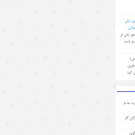
۱۴۰۵/۵/۱۳
رکورد تازه تجارت خارجی چین
ی زنان
۱۴۰۵/۵/۱۲
انی:
ضور زنان در
بازار “داغ” جهانی با محصولات “خنک
تر شده
کننده” چینی
۱۴۰۵/۵/۱۲
(ص)
آخرین
مینی‌درام‌های هوش مصنوعی چین در
ی کرد
مسیر فتح بازار جهانی
۱۴۰۵/۵/۱۲
آمریکا با تحریم چین و مقصرتراشی به
ت عدم
دنبال چیست؟
۱۴۰۵/۵/۱۲
رکان گاز
«مدرسه» ربات‌ها در چین؛ پلی میان
آزمایشگاه و دنیای واقعی
گوی