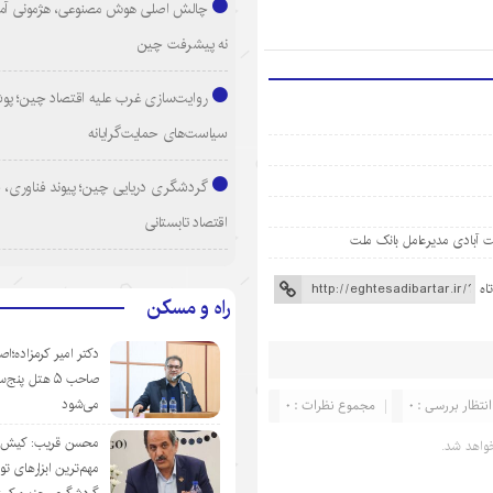
چالش اصلی هوش مصنوعی، هژمونی آم
نه پیشرفت چین
روایت‌سازی غرب علیه اقتصاد چین؛ پ
سیاست‌های حمایت‌گرایانه
گردشگری دریایی چین؛ پیوند فناوری، 
اقتصاد تابستانی
 آبادی مدیرعامل بانک ملت
اه
راه و مسکن
دکتر امیر کرمزاده؛اص
صاحب ۵ هتل پنج‌
انتظار بررسی : 0
مجموع نظرات : 0
می‌شود
محسن قریب: کیش‌ای
واهد شد.
مهم‌ترین ابزارهای ت