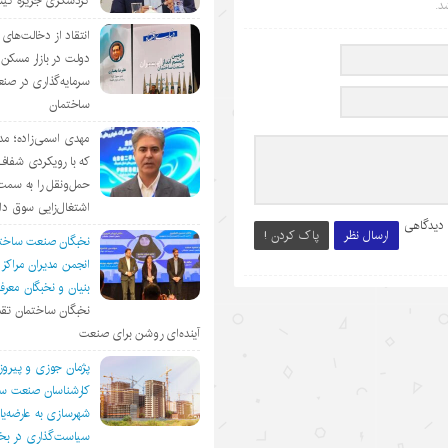
گردشگری جزیره ک
د.
انتقاد از دخالت‌ها
دولت در بازار مسکن/
سرمایه‌گذاری در صن
ساختمان
مهدی اسمی‌زاده؛ مد
که با رویکردی شفا
حمل‌ونقل را به سمت
اشتغال‌زایی سوق د
 دیدگاهی
ارسال نظر
پاک کردن !
نخبگان صنعت ساخت
انجمن مديران مراكز
بنيان و نخبگان معر
نخبگان ساختمان تقد
آینده‌ای روشن برای صنعت
پژمان جوزی و پیروز
کارشناسان صنعت سا
شهرسازی به عارضه‌یا
سیاست‌گذاری در 