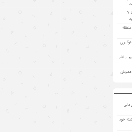
ت
۱۴۰۵/۵/۱۲
تولید ۹ ماهه صنعت پتروشیمی با ۷
«اندیشه‌های کلاسیک چین» قسمت
اول: «همگام شدن در یک سفر
ز منطقه
مشترک»
لوگیری
۱۴۰۵/۵/۱۲
تحول فناوری چین، چکونه نگاه
 از نظر
سرمایه‌گذاران جهانی را تغییر داد؟
ی همزمان
۱۴۰۵/۵/۱۲
«سه‌گانه جدید»؛ نماد برتری نوآوری
چین در اقتصاد جهانی
۱۴۰۵/۵/۱۲
 مالی
نقش ارتش چین در پیشبرد ابتکار
شته خود
حکمرانی جهانی
۱۴۰۵/۵/۱۲