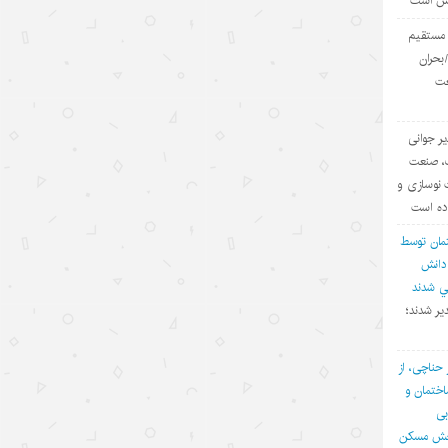
یش است
مدرک
ی مستقیم
۱۴۰۵/۵/۱۵
بحران
عت
توقف حملات آمریکا به ایران؛ تاکتیک
واشنگتن برای تحقق اهداف چندگانه
یر جوانی
۱۴۰۵/۵/۱۵
ف، صنعت
چالش اصلی هوش مصنوعی، هژمونی
 نوسازی و
آمریکا است نه پیشرفت چین
اده است
۱۴۰۵/۵/۱۳
مان توسط
 دانش
روایت‌سازی غرب علیه اقتصاد چین؛
في شدند
پوششی برای سیاست‌های
یر شدند؛
حمایت‌گرایانه
۱۴۰۵/۵/۱۳
 حناچی، از
ختمان و
گردشگری دریایی چین؛ پیوند فناوری،
بی
شیلات و اقتصاد تابستانی
بخش مسکن