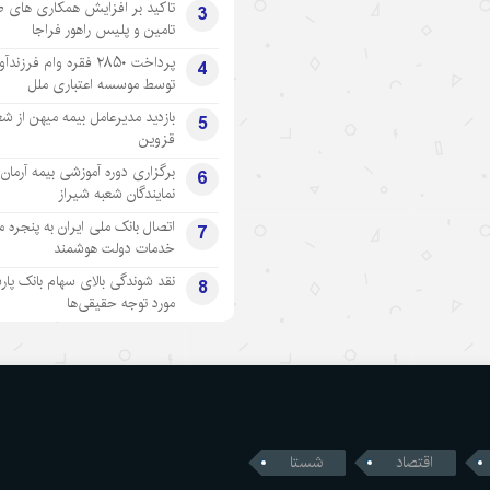
تاکید بر افزایش همکاری های 
3
تامین و پلیس راهور فراجا
پرداخت ۲۸۵۰ فقره وام فرزند
4
توسط موسسه اعتباری ملل
بازدید مدیرعامل بیمه میهن از شع
5
قزوین
برگزاری دوره آموزشی بیمه آرمان 
6
نمایندگان شعبه شیراز
اتصال بانک ملی ایران به پنجره 
7
خدمات دولت هوشمند
نقد شوندگی بالای سهام بانک پار
8
مورد توجه حقیقی‌ها
اقتصاد
شستا