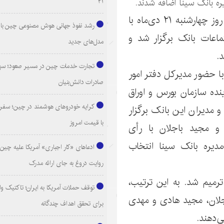
۲۱
ه بانک سینا اضافه شدند.
مجمع عمومی عادی به‌طور فوق‌العاده این بانک روز چهارشنبه ۲۱ دی‌ماه با
رشد نفوذ جهانی هوش مصنوعی چین با ا
اعات بانک برگزار شد و
مدل‌های جدید
.
تجارت خدمات چین در مسیر صعود؛ سهم
 حضور مدیرکل دفتر امور
صادرات دانش‌بنیان
نده سازمان‌ بورس‌ و اوراق
کرایه خودروهای هوشمند در چین؛ سفری
و مدیران این بانک برگزار
با قیمت امروز
و مجید باجلان با رأی
دیره بانک سینا انتخاب
ادعاهای «کار اجباری» آمریکا علیه چین؛
روایت دروغ به جای ارائه مدرک
ترمیم شد. به این ترتیب،
توقف حملات آمریکا به ایران؛ تاکتیک و
جلان، مجید هادی و مهدی
برای تحقق اهداف چندگانه
‌دهند.