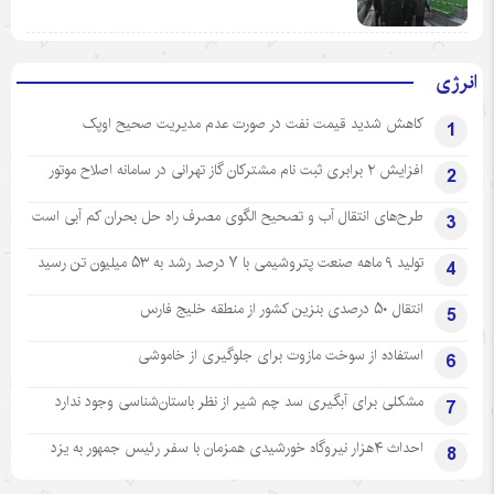
انرژی
کاهش شدید قیمت نفت در صورت عدم مدیریت صحیح اوپک
1
افزایش ۲ برابری ثبت نام مشترکان گاز تهرانی‌ در سامانه اصلاح موتور
2
طرح‌های انتقال آب و تصحیح الگوی مصرف راه حل بحران کم آبی است
3
تولید ۹ ماهه صنعت پتروشیمی با ۷ درصد رشد به ۵۳ میلیون تن رسید
4
انتقال ۵۰ درصدی بنزین کشور از منطقه خلیج فارس
5
استفاده از سوخت مازوت برای جلوگیری از خاموشی
6
مشکلی برای آبگیری سد چم شیر از نظر باستان‌شناسی وجود ندارد
7
احداث ۴هزار نیروگاه خورشیدی همزمان با سفر رئیس جمهور به یزد
8