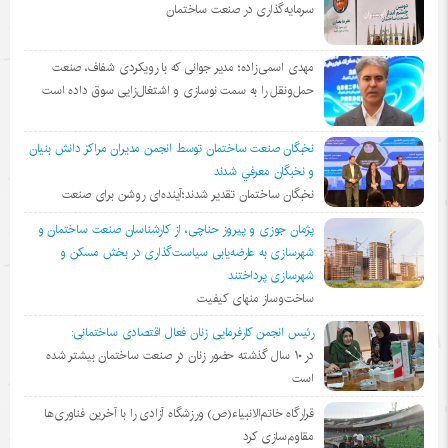
سرمایه‌گذاری در صنعت ساختمان
مهدی اسمی‌زاده؛ مدیر جوانی که با رویکردی شفاف، صنعت
حمل‌ونقل را به سمت نوسازی و اشتغال‌زایی سوق داده است
نخبگان صنعت ساختمان توسط انجمن مديران مراكز دانش بنيان
و نخبگان معرفي شدند
نخبگان ساختمان تقدیر شدند؛آینده‌ای روشن برای صنعت
پژمان جوزی و پیروز حناچی، از کارشناسان صنعت ساختمان و
شهرسازی به عارضه‌یابی سیاست‌گذاری در بخش مسکن و
شهرسازی پرداختند
ساخت‌وساز منهای کیفیت
رئیس انجمن کارفرمایی زنان فعال اقتصادی ساختمانی:
در ١٠ سال گذشته حضور زنان در صنعت ساختمان بیشتر شده
است
قرارگاه خاتم‌الانبیاء(ص) ورزشگاه آزادی را با آخرین فناوری‌ها
مقاوم‌سازی کرد