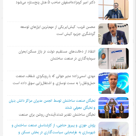
دکتر امیر کرمزاده؛اصفهان صاحب ۵ هتل پنج‌ستاره می‌شود
محسن قریب: کیش‌ایر یکی از مهم‌ترین ابزارهای توسعه
گردشگری جزیره کیش است
انتقاد از دخالت‌های مستقیم دولت در بازار مسکن/بحران
سرمایه‌گذاری در صنعت ساختمان
مهدی اسمی‌زاده؛ مدیر جوانی که با رویکردی شفاف، صنعت
حمل‌ونقل را به سمت نوسازی و اشتغال‌زایی سوق داده است
نخبگان صنعت ساختمان توسط انجمن مديران مراكز دانش بنيان
و نخبگان معرفي شدند
نخبگان ساختمان تقدیر شدند؛آینده‌ای روشن برای صنعت
پژمان جوزی و پیروز حناچی، از کارشناسان صنعت ساختمان و
شهرسازی به عارضه‌یابی سیاست‌گذاری در بخش مسکن و