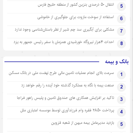
انتقال ۵۰ درصدی بنزین کشور از منطقه خلیج فارس
5
استفاده از سوخت مازوت برای جلوگیری از خاموشی
6
مشکلی برای آبگیری سد چم شیر از نظر باستان‌شناسی وجود ندارد
7
احداث ۴هزار نیروگاه خورشیدی همزمان با سفر رئیس جمهور به یزد
8
بانک و بیمه
سرعت بالای انجام عملیات تامین مالی طرح نهضت ملی در بانک مسکن
1
صنعت بیمه با نگاه به عملکرد گذشته خود آینده را رقم خواهد زد
2
تاکید بر افزایش همکاری های صندوق تامین و پلیس راهور فراجا
3
پرداخت ۲۸۵۰ فقره وام فرزندآوری توسط موسسه اعتباری ملل
4
بازدید مدیرعامل بیمه میهن از شعبه قزوین
5