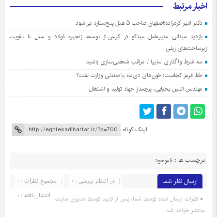
اخبار مرتبط
دکتر امیر کرمزاده؛اصفهان صاحب ۵ هتل پنج‌ستاره می‌شود
بازدید میدانی مدیرعامل میدکو در کرمان:از توسعه زنجیره فولاد و مس تا تقویت
زیرساخت‌های ریلی
سه شرط واگذاری سایپا / مراقب شخصی‌سازی باشید
خط قرمز کجاست؛ خون‌های دی‌ماه یا صندلی وزارت نفت؟
مهندس آتبین یحیایی، پرچمدار جهاد تولید و اشتغال
لینک کوتاه
برچسب ها :
ناموجود
ارسال نظر شما
در انتظار بررسی : 0
مجموع نظرات : 0
انتشار یافته : 0
نظرات ارسال شده توسط شما، پس از تایید توسط مدیران سایت
منتشر خواهد شد.