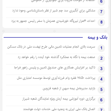
استفاده از سوخت مازوت برای جلوگیری از خاموشی
6
مشکلی برای آبگیری سد چم شیر از نظر باستان‌شناسی وجود ندارد
7
احداث ۴هزار نیروگاه خورشیدی همزمان با سفر رئیس جمهور به یزد
8
بانک و بیمه
سرعت بالای انجام عملیات تامین مالی طرح نهضت ملی در بانک مسکن
1
صنعت بیمه با نگاه به عملکرد گذشته خود آینده را رقم خواهد زد
2
تاکید بر افزایش همکاری های صندوق تامین و پلیس راهور فراجا
3
پرداخت ۲۸۵۰ فقره وام فرزندآوری توسط موسسه اعتباری ملل
4
بازدید مدیرعامل بیمه میهن از شعبه قزوین
5
برگزاری دوره آموزشی بیمه آرمان ویژه نمایندگان شعبه شیراز
6
اتصال بانک ملی ایران به پنجره ملی خدمات دولت هوشمند
7