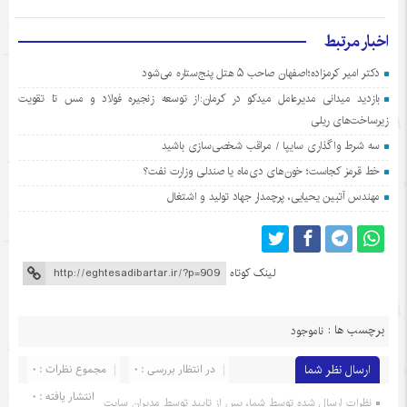
اخبار مرتبط
دکتر امیر کرمزاده؛اصفهان صاحب ۵ هتل پنج‌ستاره می‌شود
بازدید میدانی مدیرعامل میدکو در کرمان:از توسعه زنجیره فولاد و مس تا تقویت
زیرساخت‌های ریلی
سه شرط واگذاری سایپا / مراقب شخصی‌سازی باشید
خط قرمز کجاست؛ خون‌های دی‌ماه یا صندلی وزارت نفت؟
مهندس آتبین یحیایی، پرچمدار جهاد تولید و اشتغال
لینک کوتاه
برچسب ها :
ناموجود
ارسال نظر شما
در انتظار بررسی : 0
مجموع نظرات : 0
انتشار یافته : 0
نظرات ارسال شده توسط شما، پس از تایید توسط مدیران سایت