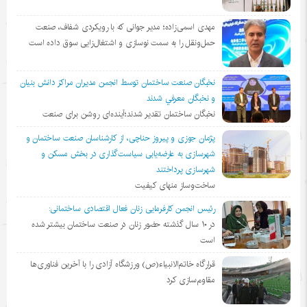
مهدی اسمی‌زاده؛ مدیر جوانی که با رویکردی شفاف، صنعت
حمل‌ونقل را به سمت نوسازی و اشتغال‌زایی سوق داده است
نخبگان صنعت ساختمان توسط انجمن مديران مراكز دانش بنيان
و نخبگان معرفي شدند
نخبگان ساختمان تقدیر شدند؛آینده‌ای روشن برای صنعت
پژمان جوزی و پیروز حناچی، از کارشناسان صنعت ساختمان و
شهرسازی به عارضه‌یابی سیاست‌گذاری در بخش مسکن و
شهرسازی پرداختند
ساخت‌وساز منهای کیفیت
رئیس انجمن کارفرمایی زنان فعال اقتصادی ساختمانی:
در ١٠ سال گذشته حضور زنان در صنعت ساختمان بیشتر شده
است
قرارگاه خاتم‌الانبیاء(ص) ورزشگاه آزادی را با آخرین فناوری‌ها
مقاوم‌سازی کرد