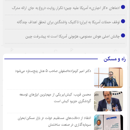
ادعاهای «کار اجباری» آمریکا علیه چین؛ تکرار روایت دروغ به جای ارائه مدرک
توقف حملات آمریکا به ایران؛ تاکتیک واشنگتن برای تحقق اهداف چندگانه
چالش اصلی هوش مصنوعی، هژمونی آمریکا است نه پیشرفت چین
راه و مسکن
دکتر امیر کرمزاده؛اصفهان صاحب ۵ هتل پنج‌ستاره می‌شود
محسن قریب: کیش‌ایر یکی از مهم‌ترین ابزارهای توسعه
گردشگری جزیره کیش است
انتقاد از دخالت‌های مستقیم دولت در بازار مسکن/بحران
سرمایه‌گذاری در صنعت ساختمان