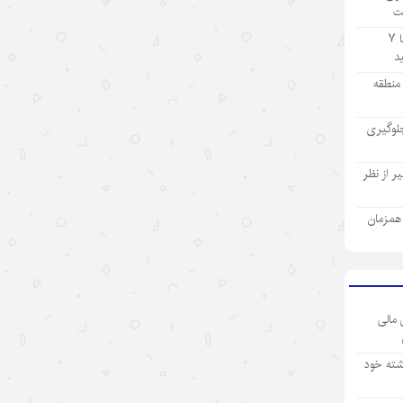
ت
۱۴۰۵/۵/۱۲
تولید ۹ ماهه صنعت پتروشیمی با ۷
«اندیشه‌های کلاسیک چین» قسمت
اول: «همگام شدن در یک سفر
ز منطقه
مشترک»
لوگیری
۱۴۰۵/۵/۱۲
تحول فناوری چین، چکونه نگاه
 از نظر
سرمایه‌گذاران جهانی را تغییر داد؟
ی همزمان
۱۴۰۵/۵/۱۲
«سه‌گانه جدید»؛ نماد برتری نوآوری
چین در اقتصاد جهانی
۱۴۰۵/۵/۱۲
 مالی
نقش ارتش چین در پیشبرد ابتکار
شته خود
حکمرانی جهانی
۱۴۰۵/۵/۱۲