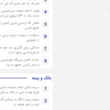
مصرف راه حل بحران کم آبی اس
4
درصد رشد به ۵۳ میلیون تن رسید
انتقال ۵۰ درصدی بنزین کشور ا
5
خلیج فارس
استفاده از سوخت مازوت برای ج
6
از خاموشی
مشکلی برای آبگیری سد چم شیر
7
باستان‌شناسی وجود ندارد
احداث ۴هزار نیروگاه خورشید
8
با سفر رئیس جمهور به یزد
بانک و بیمه
سرعت بالای انجام عملیات تامین
1
طرح نهضت ملی در بانک مسکن
صنعت بیمه با نگاه به عملکرد گذ
2
آینده را رقم خواهد زد