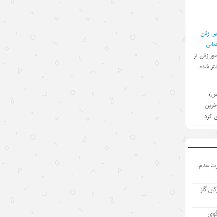
۱۴۰۵/۵/۱۳
رکورد تازه تجارت خارجی چین
ی زنان
۱۴۰۵/۵/۱۲
انی:
ضور زنان در
بازار “داغ” جهانی با محصولات “خنک
تر شده
کننده” چینی
۱۴۰۵/۵/۱۲
(ص)
آخرین
مینی‌درام‌های هوش مصنوعی چین در
ی کرد
مسیر فتح بازار جهانی
۱۴۰۵/۵/۱۲
آمریکا با تحریم چین و مقصرتراشی به
ت عدم
دنبال چیست؟
۱۴۰۵/۵/۱۲
رکان گاز
«مدرسه» ربات‌ها در چین؛ پلی میان
آزمایشگاه و دنیای واقعی
گوی