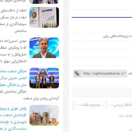
گردشگری جزیره ک
انتقاد از دخالت‌ها
دولت در بازار مسکن/
سرمایه‌گذاری در صن
ساختمان
ویت زیرساخت‌های ریلی
مهدی اسمی‌زاده؛ مد
که با رویکردی شفا
حمل‌ونقل را به سمت
اشتغال‌زایی سوق د
نخبگان صنعت ساخت
اه
انجمن مديران مراكز
بنيان و نخبگان معر
نخبگان ساختمان تقد
آینده‌ای روشن برای صنعت
انتظار بررسی : 0
مجموع نظرات : 0
پژمان جوزی و پیروز
کارشناسان صنعت سا
واهد شد.
شهرسازی به عارضه‌یا
سیاست‌گذاری در 
د.