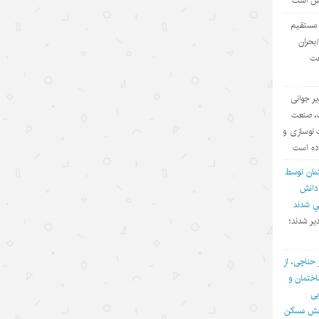
یش است
مدرک
ی مستقیم
۱۴۰۵/۵/۱۵
بحران
عت
توقف حملات آمریکا به ایران؛ تاکتیک
واشنگتن برای تحقق اهداف چندگانه
یر جوانی
۱۴۰۵/۵/۱۵
ف، صنعت
چالش اصلی هوش مصنوعی، هژمونی
 نوسازی و
آمریکا است نه پیشرفت چین
اده است
۱۴۰۵/۵/۱۳
مان توسط
 دانش
روایت‌سازی غرب علیه اقتصاد چین؛
في شدند
پوششی برای سیاست‌های
یر شدند؛
حمایت‌گرایانه
۱۴۰۵/۵/۱۳
 حناچی، از
ختمان و
گردشگری دریایی چین؛ پیوند فناوری،
بی
شیلات و اقتصاد تابستانی
بخش مسکن