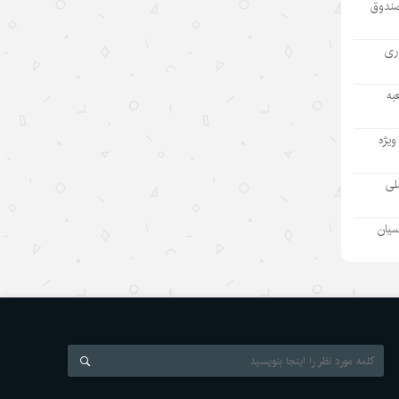
صندوق
مطمئنم غارت پول نفت بدون بده‌بستان
میان چند حلقه ممکن نبود/ پشت پرده
آوری
تراستی‌‌های آلوده یک جریان است نه
یک مدیر
به
۱۴۰۵/۵/۱۱
ویژه
بازدید رئیس هیئت مدیره «اهداف» از
نفت سپاهان؛ تأکید بر تداوم حمایت از
ملی
شرکت های تابعه
۱۴۰۵/۵/۱۱
سیان
بازسازی دستگاه اطلاعاتی ژاپن و
واکنشها درباره نظامی‌گری
۱۴۰۵/۵/۱۰
رئیس‌جمهور اسلواکی: دستاوردهای
توسعه‌ای چین قابل تحسین است
۱۴۰۵/۵/۱۰