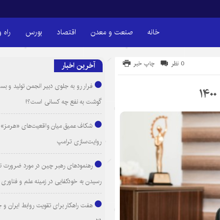
خانه
صنعت و معدن
اقتصاد
بورس
راه 
0 نظر
چاپ خبر
آخرین اخبار
فرار رو به جلوی دبیر انجمن تولید و بست
گوشت به نفع چه کسانی است؟!
شکاف عمیق میان واقعیت‌های «هرمز» 
روایت‌سازی ترامپ
رهنمودهای رهبر چین در مورد ضرورت ت
رسیدن به خودکفایی در زمینه علم و فناوری
هفت راهکار برای تقویت روابط ایران و 