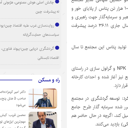
چالش اصلی هوش مصنوعی، هژمونی آم
پتاس خور و بیابانک در این باره توضیح داد: پروژه تولید ۱۰۰ هزار تن پتاس از پلایای خور و
نه پیشرفت چین
بر و سرمایه‌گذار جهت راهبری و
توسعه مجتمع از اردیبهشت ۹۸ آغاز شد تا پایان آذر ماه سال جاری ۳۶.۱۱ درصد پیشرفت
روایت‌سازی غرب علیه اقتصاد چین؛ پ
سیاست‌های حمایت‌گرایانه
 تولید پتاس این مجتمع تا سال
گردشگری دریایی چین؛ پیوند فناوری، 
اقتصاد تابستانی
شهامی در ادامه عنوان کرد: پروژه احداث کارخانه تولید کود NPK و گرانول سازی در راستای
یز آغاز شده و احداث کارخانه
راه و مسکن
دکتر امیر کرمزاده؛اص
کرد: توسعه گردشگری در مجتمع
صاحب ۵ هتل پنج‌
می‌شود
ر شده سرمایه گذار طرح جامع
مجتمع پتاس خوروبیابانک را تا سال ۱۴۰۳ تکمیل کند، اگرچه در حال حاضر هم
محسن قریب: کیش‌ای
مهم‌ترین ابزارهای ت
) بازدید می‌کنند.