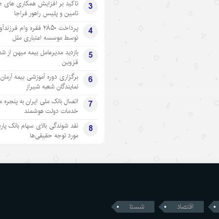
تاکید بر افزایش همکاری های 
3
تامین و پلیس راهور فراجا
پرداخت ۲۸۵۰ فقره وام فرزند
4
توسط موسسه اعتباری ملل
بازدید مدیرعامل بیمه میهن از شع
5
قزوین
برگزاری دوره آموزشی بیمه آرمان 
6
نمایندگان شعبه شیراز
اتصال بانک ملی ایران به پنجره 
7
خدمات دولت هوشمند
نقد شوندگی بالای سهام بانک پار
8
مورد توجه حقیقی‌ها
اقتصاد
شستا