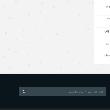
آوری
مینی‌درام‌های هوش مصنوعی چین در
مسیر فتح بازار جهانی
به
۱۴۰۵/۵/۱۲
ویژه
آمریکا با تحریم چین و مقصرتراشی به
دنبال چیست؟
ملی
۱۴۰۵/۵/۱۲
سیان
«مدرسه» ربات‌ها در چین؛ پلی میان
آزمایشگاه و دنیای واقعی
۱۴۰۵/۵/۱۲
«اندیشه‌های کلاسیک چین» قسمت
اول: «همگام شدن در یک سفر
مشترک»
۱۴۰۵/۵/۱۲