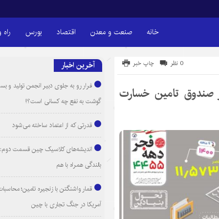
خانه
صنعت و معدن
اقتصاد
بورس
راه 
0 نظر
چاپ خبر
آخرین اخبار
فرار رو به جلوی دبیر انجمن تولید و بست
ت در صندوق تامین خسارت
گوشت به نفع چه کسانی است؟!
قدرتی که از اعتماد ساخته می‌شود
اندیشه‌های کلاسیک چین قسمت دوم: 
بالندگی همراه با هم
قمار واشنگتن با زنجیره تامین؛ محاسبات
آمریکا در جنگ تجاری با چین