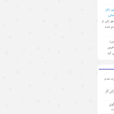
تجارت خدمات چین در مسیر صعود؛
ی زنان
سهم بالای صادرات دانش‌بنیان
انی:
ضور زنان در
۱۴۰۵/۵/۱۵
تر شده
کرایه خودروهای هوشمند در چین؛
سفری به آینده با قیمت امروز
(ص)
۱۴۰۵/۵/۱۵
آخرین
ی کرد
ادعاهای «کار اجباری» آمریکا علیه
چین؛ تکرار روایت دروغ به جای ارائه
مدرک
۱۴۰۵/۵/۱۵
ت عدم
توقف حملات آمریکا به ایران؛ تاکتیک
رکان گاز
واشنگتن برای تحقق اهداف چندگانه
۱۴۰۵/۵/۱۵
گوی
ت
چالش اصلی هوش مصنوعی، هژمونی