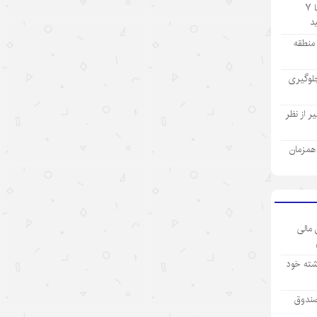
تولید ۹ ماهه صنعت پتروشیمی با ۷
آمریکا است نه پیشرفت چین
۱۴۰۵/۵/۱۳
ز منطقه
روایت‌سازی غرب علیه اقتصاد چین؛
لوگیری
پوششی برای سیاست‌های
حمایت‌گرایانه
 از نظر
۱۴۰۵/۵/۱۳
گردشگری دریایی چین؛ پیوند فناوری،
ی همزمان
شیلات و اقتصاد تابستانی
۱۴۰۵/۵/۱۳
رکورد تازه تجارت خارجی چین
 مالی
۱۴۰۵/۵/۱۲
شته خود
بازار “داغ” جهانی با محصولات “خنک
کننده” چینی
صندوق
۱۴۰۵/۵/۱۲