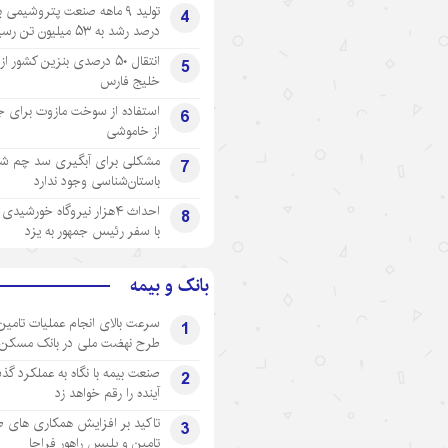
4
درصد رشد به ۵۳ میلیون تن رسید
انتقال ۵۰ درصدی بنزین کشور ا
5
خلیج فارس
استفاده از سوخت مازوت برای ج
6
از خاموشی
مشکلی برای آبگیری سد چم شیر
7
باستان‌شناسی وجود ندارد
احداث ۴هزار نیروگاه خورشید
8
با سفر رئیس جمهور به یزد
بانک و بیمه
سرعت بالای انجام عملیات تامین
1
طرح نهضت ملی در بانک مسکن
صنعت بیمه با نگاه به عملکرد گذ
2
آینده را رقم خواهد زد
تاکید بر افزایش همکاری های 
3
تامین و پلیس راهور فراجا