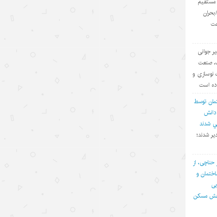
ی مستقیم
۱۴۰۵/۵/۱۶
بحران
عت
شکاف عمیق میان واقعیت‌های «هرمز»
و روایت‌سازی ترامپ
یر جوانی
۱۴۰۵/۵/۱۵
ف، صنعت
 نوسازی و
رهنمودهای رهبر چین در مورد ضرورت
اده است
تسریع روند رسیدن به خودکفایی در
زمینه علم و فناوری
مان توسط
 دانش
۱۴۰۵/۵/۱۵
في شدند
هفت راهکار برای تقویت روابط ایران و
یر شدند؛
چین در قرن ۲۱
۱۴۰۵/۵/۱۵
 حناچی، از
ختمان و
رشد نفوذ جهانی هوش مصنوعی چین
بی
با استقبال از مدل‌های جدید
بخش مسکن
۱۴۰۵/۵/۱۵