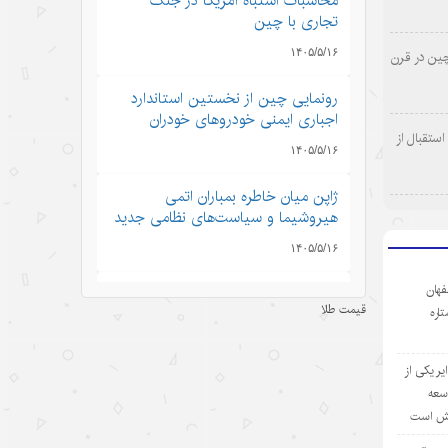
محاسبات اشتباه آمریکا در جنگ
تجاری با چین
۱۴۰۵/۵/۱۶
چین در قرن
رونمایی چین از نخستین استاندارد
اجباری ایمنی خودروهای خودران
ستقبال از
۱۴۰۵/۵/۱۶
ژاپن میان خاطره بمباران اتمی
هیروشیما و سیاست‌های نظامی جدید
۱۴۰۵/۵/۱۶
فهان
نگاهی به رشد اقتصاد چین در سایه
قیمت طلا
ستاره
تنش‌های ایران و آمریکا
۱۴۰۵/۵/۱۶
ر یکی از
چتر امنیتی آمریکا دیگر کارآمد نیست؛
وسعه
چرخش کشورهای خلیج فارس به
یش است
سوی موازنه راهبردی