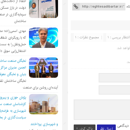
انتقاد از دخالت‌ها
اه
دولت در بازار مسکن/
سرمایه‌گذاری در صن
ساختمان
مهدی اسمی‌زاده؛ مد
انتظار بررسی : 1
مجموع نظرات : 1
که با رویکردی شفا
حمل‌ونقل را به سمت
واهد شد.
اشتغال‌زایی سوق د
نخبگان صنعت ساخت
د.
انجمن مديران مراكز
بنيان و نخبگان معر
نخبگان ساختمان تقد
آینده‌ای روشن برای صنعت
پژمان جوزی و پیروز
کارشناسان صنعت سا
شهرسازی به عارضه‌یا
سیاست‌گذاری در 
و شهرسازی پرداختند
 دیدگاهی
ارسال نظر
پاک کردن !