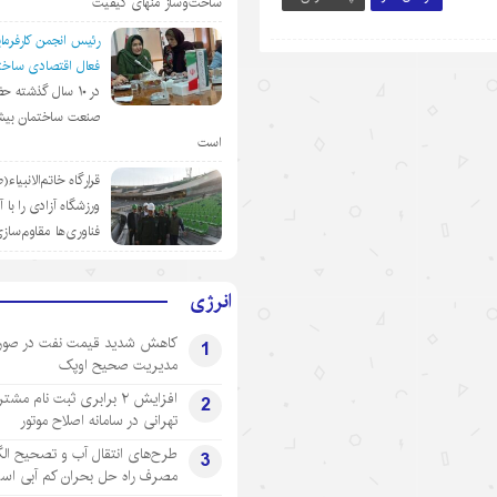
ساخت‌وساز منهای کیفیت
رئیس انجمن کارفرمای
فعال اقتصادی ساختم
در ١٠ سال گذشته ح
صنعت ساختمان بیش
است
قرارگاه خاتم‌الانبیاء
ورزشگاه آزادی را با 
فناوری‌ها مقاوم‌ساز
انرژی
کاهش شدید قیمت نفت در صور
1
مدیریت صحیح اوپک
افزایش ۲ برابری ثبت نام مشت
2
تهرانی‌ در سامانه اصلاح موتور
طرح‌های انتقال آب و تصحیح ال
3
مصرف راه حل بحران کم آبی اس