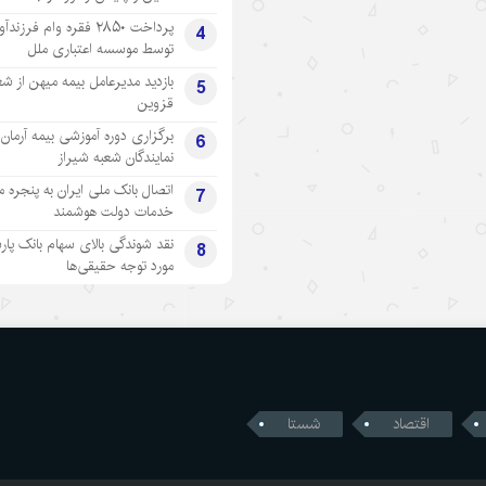
پرداخت ۲۸۵۰ فقره وام فرزند
4
توسط موسسه اعتباری ملل
بازدید مدیرعامل بیمه میهن از شع
5
قزوین
برگزاری دوره آموزشی بیمه آرمان 
6
نمایندگان شعبه شیراز
اتصال بانک ملی ایران به پنجره 
7
خدمات دولت هوشمند
نقد شوندگی بالای سهام بانک پار
8
مورد توجه حقیقی‌ها
اقتصاد
شستا