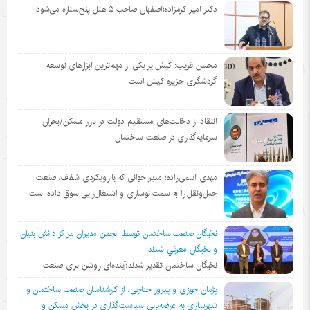
دکتر امیر کرمزاده؛اصفهان صاحب ۵ هتل پنج‌ستاره می‌شود
محسن قریب: کیش‌ایر یکی از مهم‌ترین ابزارهای توسعه
گردشگری جزیره کیش است
انتقاد از دخالت‌های مستقیم دولت در بازار مسکن/بحران
سرمایه‌گذاری در صنعت ساختمان
مهدی اسمی‌زاده؛ مدیر جوانی که با رویکردی شفاف، صنعت
حمل‌ونقل را به سمت نوسازی و اشتغال‌زایی سوق داده است
نخبگان صنعت ساختمان توسط انجمن مديران مراكز دانش بنيان
و نخبگان معرفي شدند
نخبگان ساختمان تقدیر شدند؛آینده‌ای روشن برای صنعت
پژمان جوزی و پیروز حناچی، از کارشناسان صنعت ساختمان و
شهرسازی به عارضه‌یابی سیاست‌گذاری در بخش مسکن و