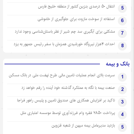
انتقال ۵۰ درصدی بنزین کشور از منطقه خلیج فارس
5
استفاده از سوخت مازوت برای جلوگیری از خاموشی
6
مشکلی برای آبگیری سد چم شیر از نظر باستان‌شناسی وجود ندارد
7
احداث ۴هزار نیروگاه خورشیدی همزمان با سفر رئیس جمهور به یزد
8
بانک و بیمه
سرعت بالای انجام عملیات تامین مالی طرح نهضت ملی در بانک مسکن
1
صنعت بیمه با نگاه به عملکرد گذشته خود آینده را رقم خواهد زد
2
تاکید بر افزایش همکاری های صندوق تامین و پلیس راهور فراجا
3
پرداخت ۲۸۵۰ فقره وام فرزندآوری توسط موسسه اعتباری ملل
4
بازدید مدیرعامل بیمه میهن از شعبه قزوین
5