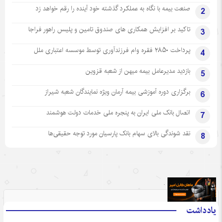
صنعت بیمه با نگاه به عملکرد گذشته خود آینده را رقم خواهد زد
2
تاکید بر افزایش همکاری های صندوق تامین و پلیس راهور فراجا
3
پرداخت ۲۸۵۰ فقره وام فرزندآوری توسط موسسه اعتباری ملل
4
بازدید مدیرعامل بیمه میهن از شعبه قزوین
5
برگزاری دوره آموزشی بیمه آرمان ویژه نمایندگان شعبه شیراز
6
اتصال بانک ملی ایران به پنجره ملی خدمات دولت هوشمند
7
نقد شوندگی بالای سهام بانک پارسیان مورد توجه حقیقی‌ها
8
.
یادداشت