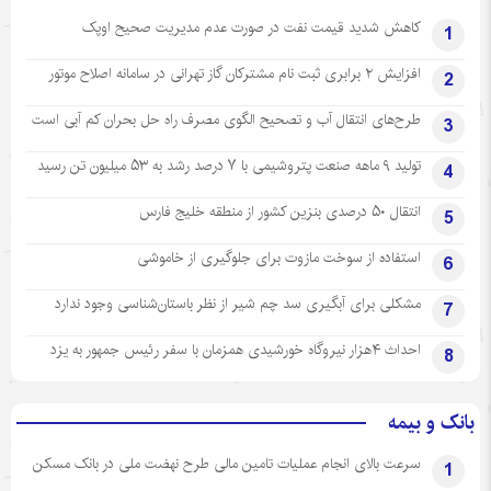
کاهش شدید قیمت نفت در صورت عدم مدیریت صحیح اوپک
1
افزایش ۲ برابری ثبت نام مشترکان گاز تهرانی‌ در سامانه اصلاح موتور
2
طرح‌های انتقال آب و تصحیح الگوی مصرف راه حل بحران کم آبی است
3
تولید ۹ ماهه صنعت پتروشیمی با ۷ درصد رشد به ۵۳ میلیون تن رسید
4
انتقال ۵۰ درصدی بنزین کشور از منطقه خلیج فارس
5
استفاده از سوخت مازوت برای جلوگیری از خاموشی
6
مشکلی برای آبگیری سد چم شیر از نظر باستان‌شناسی وجود ندارد
7
احداث ۴هزار نیروگاه خورشیدی همزمان با سفر رئیس جمهور به یزد
8
بانک و بیمه
سرعت بالای انجام عملیات تامین مالی طرح نهضت ملی در بانک مسکن
1