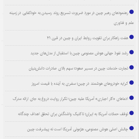
رهنمودهای رهبر چین در مورد ضرورت تسریع روند رسیدن به خودکفایی در زمینه
علم و فناوری
هفت راهکار برای تقویت روابط ایران و چین در قرن ۲۱
رشد نفوذ جهانی هوش مصنوعی چین با استقبال از مدل‌های جدید
تجارت خدمات چین در مسیر صعود؛ سهم بالای صادرات دانش‌بنیان
کرایه خودروهای هوشمند در چین؛ سفری به آینده با قیمت امروز
ادعاهای «کار اجباری» آمریکا علیه چین؛ تکرار روایت دروغ به جای ارائه مدرک
توقف حملات آمریکا به ایران؛ تاکتیک واشنگتن برای تحقق اهداف چندگانه
چالش اصلی هوش مصنوعی، هژمونی آمریکا است نه پیشرفت چین