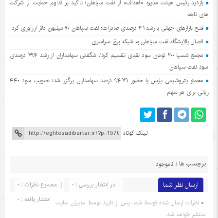
بازدید رئیس هیئت مدیره «اهداف» از نفت سپاهان؛ تأکید بر تداوم حمایت از شرکت
های تابعه
فتح بازارهای جهانی با رشد ۴۱ درصدی صادرات؛ نفت سپاهان ۹۰ میلیون دلار ارزآوری کرد
اتصال پالایشگاه نفت سپاهان به شبکه برق سراسری
مجمع شسپا ۲۰۰ تومان سود نقدی تقسیم کرد/ شگفتی سهامداران از رشد ۷۹۴ درصدی
سود نفت سپاهان
مجمع پتروشیمی پارس با حضور ۹۴.۷۹ درصد سهامداران برگزار شد؛ تصویب سود ۴۴۰
ریالی برای هر سهم
لینک کوتاه
برچسب ها :
ناموجود
ارسال نظر شما
در انتظار بررسی : 0
مجموع نظرات : 0
انتشار یافته : 0
نظرات ارسال شده توسط شما، پس از تایید توسط مدیران سایت
منتشر خواهد شد.