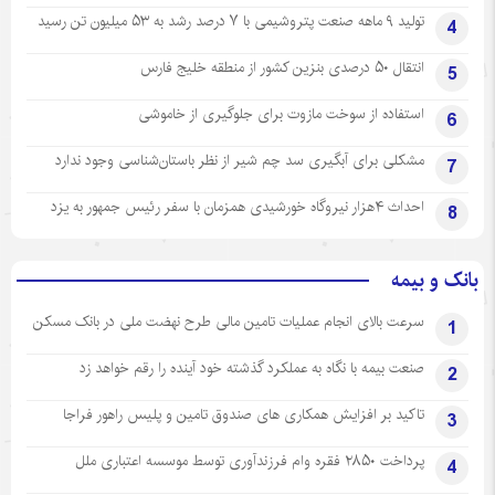
تولید ۹ ماهه صنعت پتروشیمی با ۷ درصد رشد به ۵۳ میلیون تن رسید
4
انتقال ۵۰ درصدی بنزین کشور از منطقه خلیج فارس
5
استفاده از سوخت مازوت برای جلوگیری از خاموشی
6
مشکلی برای آبگیری سد چم شیر از نظر باستان‌شناسی وجود ندارد
7
احداث ۴هزار نیروگاه خورشیدی همزمان با سفر رئیس جمهور به یزد
8
بانک و بیمه
سرعت بالای انجام عملیات تامین مالی طرح نهضت ملی در بانک مسکن
1
صنعت بیمه با نگاه به عملکرد گذشته خود آینده را رقم خواهد زد
2
تاکید بر افزایش همکاری های صندوق تامین و پلیس راهور فراجا
3
پرداخت ۲۸۵۰ فقره وام فرزندآوری توسط موسسه اعتباری ملل
4