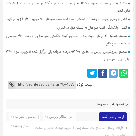
بازدید رئیس هیئت مدیره «اهداف» از نفت سپاهان؛ تأکید بر تداوم حمایت از شرکت
های تابعه
فتح بازارهای جهانی با رشد ۴۱ درصدی صادرات؛ نفت سپاهان ۹۰ میلیون دلار ارزآوری کرد
اتصال پالایشگاه نفت سپاهان به شبکه برق سراسری
مجمع شسپا ۲۰۰ تومان سود نقدی تقسیم کرد/ شگفتی سهامداران از رشد ۷۹۴ درصدی
سود نفت سپاهان
مجمع پتروشیمی پارس با حضور ۹۴.۷۹ درصد سهامداران برگزار شد؛ تصویب سود ۴۴۰
ریالی برای هر سهم
لینک کوتاه
برچسب ها :
ناموجود
ارسال نظر شما
در انتظار بررسی : 0
مجموع نظرات : 0
انتشار یافته : 0
نظرات ارسال شده توسط شما، پس از تایید توسط مدیران سایت
منتشر خواهد شد.