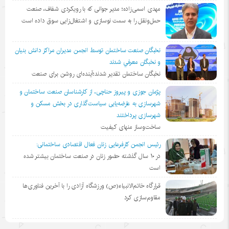
مهدی اسمی‌زاده؛ مدیر جوانی که با رویکردی شفاف، صنعت
حمل‌ونقل را به سمت نوسازی و اشتغال‌زایی سوق داده است
نخبگان صنعت ساختمان توسط انجمن مديران مراكز دانش بنيان
و نخبگان معرفي شدند
نخبگان ساختمان تقدیر شدند؛آینده‌ای روشن برای صنعت
پژمان جوزی و پیروز حناچی، از کارشناسان صنعت ساختمان و
شهرسازی به عارضه‌یابی سیاست‌گذاری در بخش مسکن و
شهرسازی پرداختند
ساخت‌وساز منهای کیفیت
رئیس انجمن کارفرمایی زنان فعال اقتصادی ساختمانی:
در ١٠ سال گذشته حضور زنان در صنعت ساختمان بیشتر شده
است
قرارگاه خاتم‌الانبیاء(ص) ورزشگاه آزادی را با آخرین فناوری‌ها
مقاوم‌سازی کرد