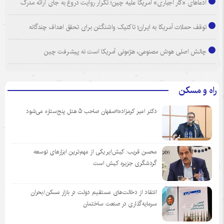
ادعاهای «کار اجباری» آمریکا علیه چین؛ تکرار روایت دروغ به جای ارائه مدرک
توقف حملات آمریکا به ایران؛ تاکتیک واشنگتن برای تحقق اهداف چندگانه
چالش اصلی هوش مصنوعی، هژمونی آمریکا است نه پیشرفت چین
راه و مسکن
دکتر امیر کرمزاده؛اصفهان صاحب ۵ هتل پنج‌ستاره می‌شود
محسن قریب: کیش‌ایر یکی از مهم‌ترین ابزارهای توسعه
گردشگری جزیره کیش است
انتقاد از دخالت‌های مستقیم دولت در بازار مسکن/بحران
سرمایه‌گذاری در صنعت ساختمان