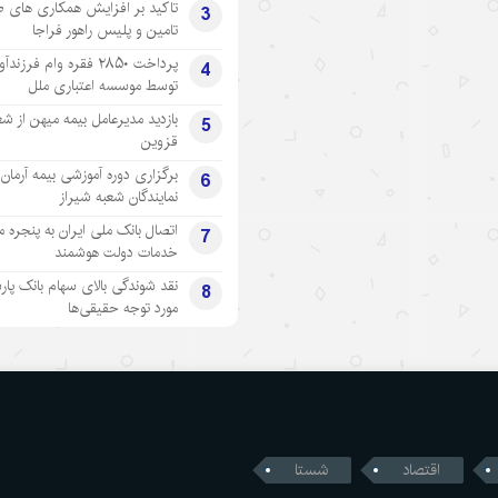
تاکید بر افزایش همکاری های 
3
تامین و پلیس راهور فراجا
پرداخت ۲۸۵۰ فقره وام فرزند
4
توسط موسسه اعتباری ملل
بازدید مدیرعامل بیمه میهن از شع
5
قزوین
برگزاری دوره آموزشی بیمه آرمان 
6
نمایندگان شعبه شیراز
اتصال بانک ملی ایران به پنجره 
7
خدمات دولت هوشمند
نقد شوندگی بالای سهام بانک پار
8
مورد توجه حقیقی‌ها
اقتصاد
شستا