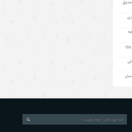
صندوق
۱۴۰۵/۵/۱۲
«سه‌گانه جدید»؛ نماد برتری نوآوری
آوری
چین در اقتصاد جهانی
به
۱۴۰۵/۵/۱۲
نقش ارتش چین در پیشبرد ابتکار
ویژه
حکمرانی جهانی
ملی
۱۴۰۵/۵/۱۲
مطمئنم غارت پول نفت بدون بده‌بستان
سیان
میان چند حلقه ممکن نبود/ پشت پرده
تراستی‌‌های آلوده یک جریان است نه
یک مدیر
۱۴۰۵/۵/۱۱
بازدید رئیس هیئت مدیره «اهداف» از
نفت سپاهان؛ تأکید بر تداوم حمایت از
شرکت های تابعه