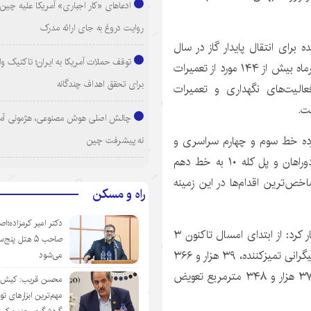
ادعاهای «کار اجباری» آمریکا علیه چین؛
روایت دروغ به جای ارائه مدرک
ه برای انتقال پایدار گاز در سال
توقف حملات آمریکا به ایران؛ تاکتیک و
۱۴۰۱، تصریح کرد: در تأسیسات تقویت فشار گاز تا پایان آذرماه بیش از ۱۴۴ مورد از تعمیرات
برای تحقق اهداف چندگانه
عالیت‌های نگهداری و تعمیرات
چالش اصلی هوش مصنوعی، هژمونی آم
ده خط سوم و چهارم سراسری و
نه پیشرفت چین
وراهان
و پل کله ۱۰ به خط دهم
اخص‌ترین اقدام‌ها در این زمینه
راه و مسکن
دکتر امیر کرمزاده؛اص
وی به تلاش شبانه‌روزی کارکنان این مجموعه، اشاره و اظهار کرد: از ابتدای امسال تاکنون ۳
صاحب ۵ هتل پنج‌
یگرانی
تمیزکننده، ۳۹ هزار و ۳۶۶
می‌شود
کیلومتر نشت‌یابی، یک هزار و ۹۱۱ متر تعویض خط لوله، ۳۷ هزار و ۳۴۸ مترمربع تعویض
محسن قریب: کیش‌ای
مهم‌ترین ابزارهای ت