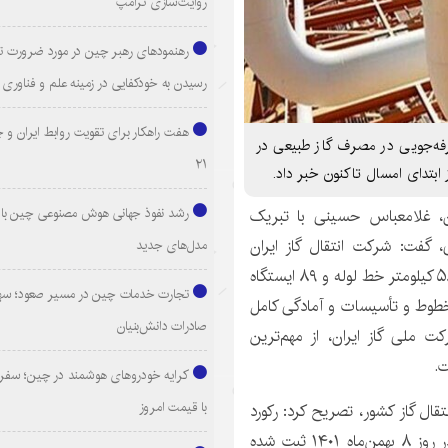
روایت‌سازی ترامپ
رهنمودهای رهبر چین در مورد ضرورت ت
رسیدن به خودکفایی در زمینه علم و فناوری
هفت راهکار برای تقویت روابط ایران و 
فه‌جویی در مصرف گاز طبیعی در
۲۱
رشد نفوذ جهانی هوش مصنوعی چین با ا
ن، غلامعباس حسینی با تبریک
 گفت: شرکت انتقال گاز ایران
مدل‌های جدید
مسئولیت حفظ، نگهداری، تعمیرات و راهبری ۳۸ هزار و ۵۸۰ کیلومتر خط لوله و ۸۹ ایستگاه
تجارت خدمات چین در مسیر صعود؛ سهم
ت خطوط و تأسیسات و آمادگی کامل
صادرات دانش‌بنیان
 ملی گاز ایران، از مهم‌ترین
کرایه خودروهای هوشمند در چین؛ سفری
با قیمت امروز
از به شبکه انتقال گاز کشور، تصریح کرد: رکورد
بیشترین انتقال روزانه گاز با ۸۵۵ میلیون مترمکعب گاز در روز ۸ بهمن‌ماه ۱۴۰۱ ثبت شده