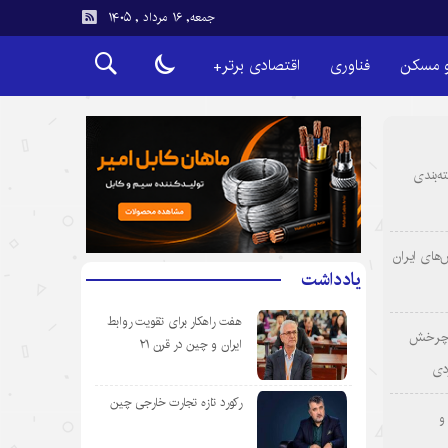
جمعه, ۱۶ مرداد , ۱۴۰۵
و مسکن
فناوری
اقتصادی برتر+
ه‌بندی
‌های ایران
یادداشت
هفت راهکار برای تقویت روابط
؛ چرخش
ایران و چین در قرن ۲۱
دی
رکورد تازه تجارت خارجی چین
و