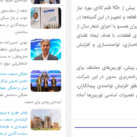
گردشگری جزیره ک
مدیرعامل شرکت انتقال گاز ایران با بیان اینکه داخلی‌سازی بیش از ۷۵۰ قلم کالای مورد نیاز
انتقاد از دخالت‌ها
کت از طریق کمیته‌های خودکفایی انجام و ساخت ۴۴۰ قطعه و تجهیز در این کمیته‌ها در
دولت در بازار مسکن/
سرمایه‌گذاری در صن
یران همسو با اجرای شعار سال از
ساختمان
زی قطعات، با هدف ایجاد فضای
مهدی اسمی‌زاده؛ مد
ه‌سازی، توانمندسازی و افزایش
که با رویکردی شفا
حمل‌ونقل را به سمت
اشتغال‌زایی سوق د
ای پیش، توربین‌های مختلف برای
نخبگان صنعت ساخت
رنامه‌ریزی مدون در این شرکت،
انجمن مديران مراكز
ر افزایش توانمندی پیمانکاران،
بنيان و نخبگان معر
م تعمیرات اساسی توربین‌ها آماده
نخبگان ساختمان تقد
آینده‌ای روشن برای صنعت
پژمان جوزی و پیروز
کارشناسان صنعت سا
شهرسازی به عارضه‌یا
سیاست‌گذاری در 