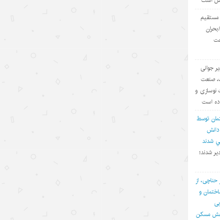
یش است
سهم بالای صادرات دانش‌بنیان
ی مستقیم
۱۴۰۵/۵/۱۵
بحران
عت
کرایه خودروهای هوشمند در چین؛
سفری به آینده با قیمت امروز
یر جوانی
۱۴۰۵/۵/۱۵
ف، صنعت
ادعاهای «کار اجباری» آمریکا علیه
 نوسازی و
چین؛ تکرار روایت دروغ به جای ارائه
اده است
مدرک
مان توسط
۱۴۰۵/۵/۱۵
 دانش
في شدند
توقف حملات آمریکا به ایران؛ تاکتیک
یر شدند؛
واشنگتن برای تحقق اهداف چندگانه
۱۴۰۵/۵/۱۵
 حناچی، از
ختمان و
چالش اصلی هوش مصنوعی، هژمونی
بی
آمریکا است نه پیشرفت چین
بخش مسکن