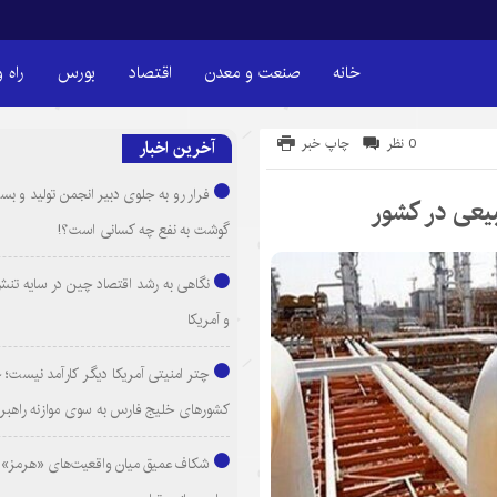
خانه
صنعت و معدن
اقتصاد
بورس
راه 
0 نظر
چاپ خبر
آخرین اخبار
فرار رو به جلوی دبیر انجمن تولید و بست
گوشت به نفع چه کسانی است؟!
نگاهی به رشد اقتصاد چین در سایه تنش
و آمریکا
چتر امنیتی آمریکا دیگر کارآمد نیست
کشورهای خلیج فارس به سوی موازنه راهبر
شکاف عمیق میان واقعیت‌های «هرمز» 