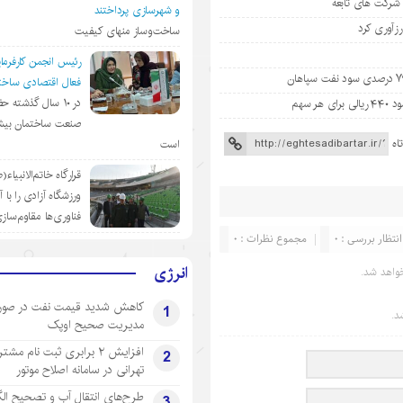
 شرکت های تابعه
و شهرسازی پرداختند
ساخت‌وساز منهای کیفیت
رئیس انجمن کارفرمای
فعال اقتصادی ساختم
در ١٠ سال گذشته ح
صنعت ساختمان بیش
اه
است
قرارگاه خاتم‌الانبیاء
ورزشگاه آزادی را با 
فناوری‌ها مقاوم‌ساز
انتظار بررسی : 0
مجموع نظرات : 0
انرژی
واهد شد.
کاهش شدید قیمت نفت در صور
1
د.
مدیریت صحیح اوپک
افزایش ۲ برابری ثبت نام مشت
2
تهرانی‌ در سامانه اصلاح موتور
طرح‌های انتقال آب و تصحیح ال
3