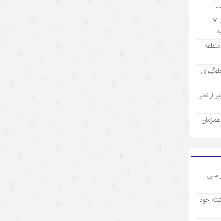
ت
مسیر فتح بازار جهانی
تولید ۹ ماهه صنعت پتروشیمی با ۷
۱۴۰۵/۵/۱۲
آمریکا با تحریم چین و مقصرتراشی به
ز منطقه
دنبال چیست؟
لوگیری
۱۴۰۵/۵/۱۲
«مدرسه» ربات‌ها در چین؛ پلی میان
 از نظر
آزمایشگاه و دنیای واقعی
ی همزمان
۱۴۰۵/۵/۱۲
«اندیشه‌های کلاسیک چین» قسمت
اول: «همگام شدن در یک سفر
مشترک»
 مالی
۱۴۰۵/۵/۱۲
شته خود
تحول فناوری چین، چکونه نگاه
سرمایه‌گذاران جهانی را تغییر داد؟