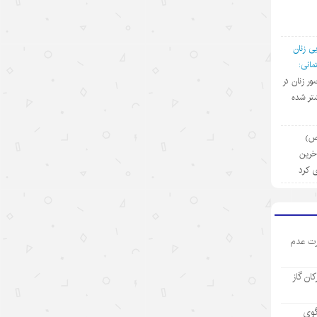
۱۴۰۵/۵/۱۳
روایت‌سازی غرب علیه اقتصاد چین؛
پوششی برای سیاست‌های
ی زنان
حمایت‌گرایانه
انی:
ضور زنان در
۱۴۰۵/۵/۱۳
تر شده
گردشگری دریایی چین؛ پیوند فناوری،
شیلات و اقتصاد تابستانی
(ص)
آخرین
۱۴۰۵/۵/۱۳
ی کرد
رکورد تازه تجارت خارجی چین
۱۴۰۵/۵/۱۲
ت عدم
بازار “داغ” جهانی با محصولات “خنک
کننده” چینی
رکان گاز
۱۴۰۵/۵/۱۲
مینی‌درام‌های هوش مصنوعی چین در
گوی