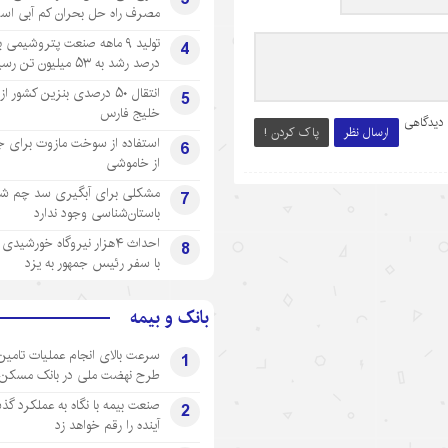
مصرف راه حل بحران کم آبی اس
4
درصد رشد به ۵۳ میلیون تن رسید
انتقال ۵۰ درصدی بنزین کشور ا
5
خلیج فارس
 دیدگاهی
ارسال نظر
پاک کردن !
استفاده از سوخت مازوت برای ج
6
از خاموشی
مشکلی برای آبگیری سد چم شیر
7
باستان‌شناسی وجود ندارد
احداث ۴هزار نیروگاه خورشید
8
با سفر رئیس جمهور به یزد
بانک و بیمه
سرعت بالای انجام عملیات تامین
1
طرح نهضت ملی در بانک مسکن
صنعت بیمه با نگاه به عملکرد گذ
2
آینده را رقم خواهد زد