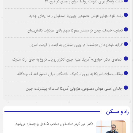
هفت راهکار برای تقویت روابط ایران و چین در قرن ۲۱
رشد نفوذ جهانی هوش مصنوعی چین با استقبال از مدل‌های جدید
تجارت خدمات چین در مسیر صعود؛ سهم بالای صادرات دانش‌بنیان
کرایه خودروهای هوشمند در چین؛ سفری به آینده با قیمت امروز
ادعاهای «کار اجباری» آمریکا علیه چین؛ تکرار روایت دروغ به جای ارائه مدرک
توقف حملات آمریکا به ایران؛ تاکتیک واشنگتن برای تحقق اهداف چندگانه
چالش اصلی هوش مصنوعی، هژمونی آمریکا است نه پیشرفت چین
راه و مسکن
دکتر امیر کرمزاده؛اصفهان صاحب ۵ هتل پنج‌ستاره می‌شود