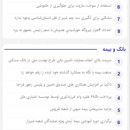
استفاده از سوخت مازوت برای جلوگیری از خاموشی
6
مشکلی برای آبگیری سد چم شیر از نظر باستان‌شناسی وجود ندارد
7
احداث ۴هزار نیروگاه خورشیدی همزمان با سفر رئیس جمهور به یزد
8
بانک و بیمه
سرعت بالای انجام عملیات تامین مالی طرح نهضت ملی در بانک مسکن
1
صنعت بیمه با نگاه به عملکرد گذشته خود آینده را رقم خواهد زد
2
تاکید بر افزایش همکاری های صندوق تامین و پلیس راهور فراجا
3
پرداخت ۲۸۵۰ فقره وام فرزندآوری توسط موسسه اعتباری ملل
4
بازدید مدیرعامل بیمه میهن از شعبه قزوین
5
برگزاری دوره آموزشی بیمه آرمان ویژه نمایندگان شعبه شیراز
6