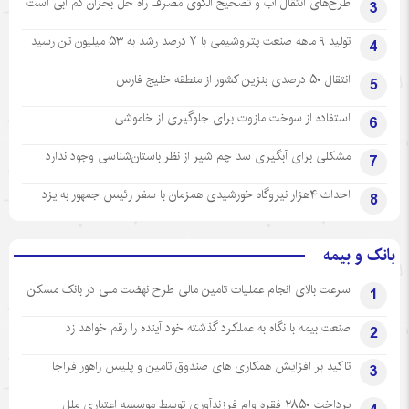
طرح‌های انتقال آب و تصحیح الگوی مصرف راه حل بحران کم آبی است
3
تولید ۹ ماهه صنعت پتروشیمی با ۷ درصد رشد به ۵۳ میلیون تن رسید
4
انتقال ۵۰ درصدی بنزین کشور از منطقه خلیج فارس
5
استفاده از سوخت مازوت برای جلوگیری از خاموشی
6
مشکلی برای آبگیری سد چم شیر از نظر باستان‌شناسی وجود ندارد
7
احداث ۴هزار نیروگاه خورشیدی همزمان با سفر رئیس جمهور به یزد
8
بانک و بیمه
سرعت بالای انجام عملیات تامین مالی طرح نهضت ملی در بانک مسکن
1
صنعت بیمه با نگاه به عملکرد گذشته خود آینده را رقم خواهد زد
2
تاکید بر افزایش همکاری های صندوق تامین و پلیس راهور فراجا
3
پرداخت ۲۸۵۰ فقره وام فرزندآوری توسط موسسه اعتباری ملل