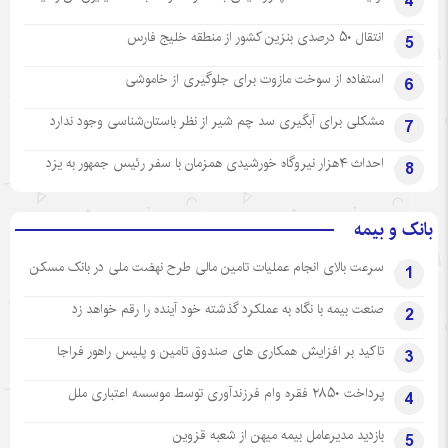
4
انتقال ۵۰ درصدی بنزین کشور از منطقه خلیج فارس
5
استفاده از سوخت مازوت برای جلوگیری از خاموشی
6
مشکلی برای آبگیری سد چم شیر از نظر باستان‌شناسی وجود ندارد
7
احداث ۴هزار نیروگاه خورشیدی همزمان با سفر رئیس جمهور به یزد
8
بانک و بیمه
سرعت بالای انجام عملیات تامین مالی طرح نهضت ملی در بانک مسکن
1
صنعت بیمه با نگاه به عملکرد گذشته خود آینده را رقم خواهد زد
2
تاکید بر افزایش همکاری های صندوق تامین و پلیس راهور فراجا
3
پرداخت ۲۸۵۰ فقره وام فرزندآوری توسط موسسه اعتباری ملل
4
بازدید مدیرعامل بیمه میهن از شعبه قزوین
5