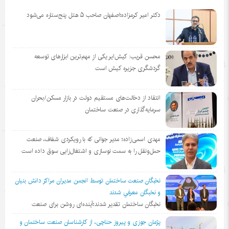
دکتر امیر کرمزاده؛اصفهان صاحب ۵ هتل پنج‌ستاره می‌شود
محسن قریب: کیش‌ایر یکی از مهم‌ترین ابزارهای توسعه
گردشگری جزیره کیش است
انتقاد از دخالت‌های مستقیم دولت در بازار مسکن/بحران
سرمایه‌گذاری در صنعت ساختمان
مهدی اسمی‌زاده؛ مدیر جوانی که با رویکردی شفاف، صنعت
حمل‌ونقل را به سمت نوسازی و اشتغال‌زایی سوق داده است
نخبگان صنعت ساختمان توسط انجمن مديران مراكز دانش بنيان
و نخبگان معرفي شدند
نخبگان ساختمان تقدیر شدند؛آینده‌ای روشن برای صنعت
پژمان جوزی و پیروز حناچی، از کارشناسان صنعت ساختمان و