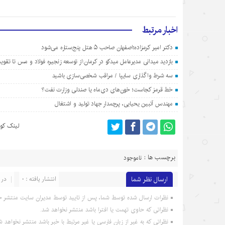
اخبار مرتبط
دکتر امیر کرمزاده؛اصفهان صاحب ۵ هتل پنج‌ستاره می‌شود
بازدید میدانی مدیرعامل میدکو در کرمان:از توسعه زنجیره فولاد و مس تا تق
سه شرط واگذاری سایپا / مراقب شخصی‌سازی باشید
خط قرمز کجاست؛ خون‌های دی‌ماه یا صندلی وزارت نفت؟
مهندس آتبین یحیایی، پرچمدار جهاد تولید و اشتغال
لینک کوت
برچسب ها :
ناموجود
ارسال نظر شما
انتشار یافته : 0
در 
نظرات ارسال شده توسط شما، پس از تایید توسط مدیران سایت منتشر خ
نظراتی که حاوی تهمت یا افترا باشد منتشر نخواهد شد.
نظراتی که به غیر از زبان فارسی یا غیر مرتبط با خبر باشد منتشر نخواهد ش