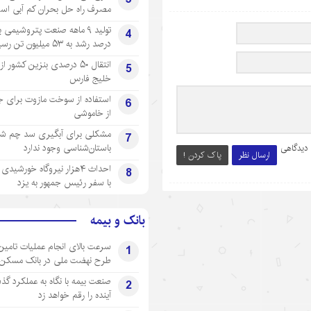
مصرف راه حل بحران کم آبی اس
4
درصد رشد به ۵۳ میلیون تن رسید
انتقال ۵۰ درصدی بنزین کشور ا
5
خلیج فارس
استفاده از سوخت مازوت برای ج
6
از خاموشی
مشکلی برای آبگیری سد چم شیر
7
باستان‌شناسی وجود ندارد
 دیدگاهی
ارسال نظر
پاک کردن !
احداث ۴هزار نیروگاه خورشید
8
با سفر رئیس جمهور به یزد
بانک و بیمه
سرعت بالای انجام عملیات تامین
1
طرح نهضت ملی در بانک مسکن
صنعت بیمه با نگاه به عملکرد گذ
2
آینده را رقم خواهد زد