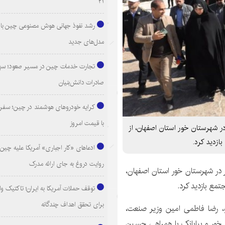
۲۱
رشد نفوذ جهانی هوش مصنوعی چین با ا
مدل‌های جدید
تجارت خدمات چین در مسیر صعود؛ سهم
صادرات دانش‌بنیان
کرایه خودروهای هوشمند در چین؛ سفری
با قیمت امروز
ر شهرستان خور استان اصفهان، از
ازدید کرد.
ادعاهای «کار اجباری» آمریکا علیه چین؛
روایت دروغ به جای ارائه مدرک
 در شهرستان خور استان اصفهان،
مع بازدید کرد.
توقف حملات آمریکا به ایران؛ تاکتیک و
برای تحقق اهداف چندگانه
و، رضا فاطمی امین وزیر صنعت،
خور و بیابانک با همراهی حسین