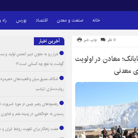
خانه
صنعت و معدن
اقتصاد
بورس
راه 
0 نظر
چاپ خبر
آخرین اخبار
فرار رو به جلوی دبیر انجمن تولید و بست
بانک؛ معادن در اولویت
گوشت به نفع چه کسانی است؟!
ری معدنی
شکاف عمیق میان واقعیت‌های «هرمز» 
روایت‌سازی ترامپ
رهنمودهای رهبر چین در مورد ضرورت ت
رسیدن به خودکفایی در زمینه علم و فناوری
هفت راهکار برای تقویت روابط ایران و 