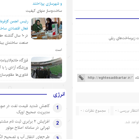
و شهرسازی پرداختند
ساخت‌وساز منهای کیفیت
رئیس انجمن کارفرمای
فعال اقتصادی ساختم
در ١٠ سال گذشته ح
ویت زیرساخت‌های ریلی
صنعت ساختمان بیش
است
قرارگاه خاتم‌الانبیاء
ورزشگاه آزادی را با 
فناوری‌ها مقاوم‌ساز
اه
انرژی
کاهش شدید قیمت نفت در صور
1
انتظار بررسی : 0
مجموع نظرات : 0
مدیریت صحیح اوپک
افزایش ۲ برابری ثبت نام مشت
2
واهد شد.
تهرانی‌ در سامانه اصلاح موتور
طرح‌های انتقال آب و تصحیح ال
د.
3