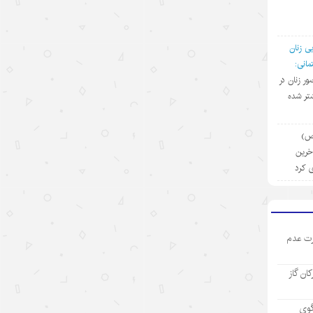
۱۴۰۵/۵/۱۳
رکورد تازه تجارت خارجی چین
ی زنان
انی:
۱۴۰۵/۵/۱۲
ضور زنان در
تر شده
بازار “داغ” جهانی با محصولات “خنک
کننده” چینی
(ص)
۱۴۰۵/۵/۱۲
آخرین
ی کرد
مینی‌درام‌های هوش مصنوعی چین در
مسیر فتح بازار جهانی
۱۴۰۵/۵/۱۲
ت عدم
آمریکا با تحریم چین و مقصرتراشی به
دنبال چیست؟
رکان گاز
۱۴۰۵/۵/۱۲
«مدرسه» ربات‌ها در چین؛ پلی میان
گوی