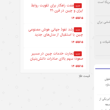
ریکا است
هفت راهکار برای تقویت روابط
جدید
ایران و چین در قرن ۲۱
۱۴۰۵/۵/۱۵
وششی برای
رشد نفوذ جهانی هوش مصنوعی
جدید
چین با استقبال از مدل‌های جدید
شیلات و
۱۴۰۵/۵/۱۵
تجارت خدمات چین در مسیر
جدید
صعود؛ سهم بالای صادرات دانش‌بنیان
۱۴۰۵/۵/۱۵
قیمت طلا
کرایه خودروهای هوشمند در
جدید
فهان
چین؛ سفری به آینده با قیمت امروز
ستاره
۱۴۰۵/۵/۱۵
ر یکی از
ادعاهای «کار اجباری» آمریکا
جدید
وسعه
علیه چین؛ تکرار روایت دروغ به جای