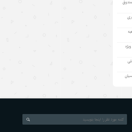
صندوق
۱۴۰۵/۵/۱۲
مطمئنم غارت پول نفت بدون بده‌بستان
آوری
میان چند حلقه ممکن نبود/ پشت پرده
تراستی‌‌های آلوده یک جریان است نه
به
یک مدیر
۱۴۰۵/۵/۱۱
ویژه
بازدید رئیس هیئت مدیره «اهداف» از
ملی
نفت سپاهان؛ تأکید بر تداوم حمایت از
شرکت های تابعه
سیان
۱۴۰۵/۵/۱۱
بازسازی دستگاه اطلاعاتی ژاپن و
واکنشها درباره نظامی‌گری
۱۴۰۵/۵/۱۰
رئیس‌جمهور اسلواکی: دستاوردهای
توسعه‌ای چین قابل تحسین است