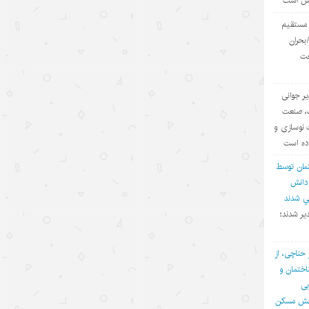
یش است
ارائه مدرک
ی مستقیم
۱۴۰۵/۵/۱۵
بحران
عت
توقف حملات آمریکا به ایران؛
جدید
تاکتیک واشنگتن برای تحقق اهداف
چندگانه
یر جوانی
۱۴۰۵/۵/۱۵
ف، صنعت
 نوسازی و
چالش اصلی هوش مصنوعی، هژمونی
اده است
آمریکا است نه پیشرفت چین
مان توسط
۱۴۰۵/۵/۱۳
 دانش
في شدند
روایت‌سازی غرب علیه اقتصاد چین؛
یر شدند؛
پوششی برای سیاست‌های
حمایت‌گرایانه
 حناچی، از
۱۴۰۵/۵/۱۳
ختمان و
بی
گردشگری دریایی چین؛ پیوند فناوری،
بخش مسکن
شیلات و اقتصاد تابستانی