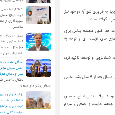
گردشگری جزیره ک
انتقاد از دخالت‌ها
ید به فراوری شورآبه موجود نیز
دولت در بازار مسکن/
صورت گرفته است.
سرمایه‌گذاری در صن
ساختمان
ت: هم اکنون مجتمع پتاس برای
مهدی اسمی‌زاده؛ مد
ی ۷۰۰ نفره داشته و با طرح های توسعه ای و توجه به
که با رویکردی شفا
حمل‌ونقل را به سمت
اشتغال‌زایی سوق د
شتغالزایی و توسعه تاکید کرد:
نخبگان صنعت ساخت
انجمن مديران مراكز
بنيان و نخبگان معر
وی همچنین با اشاره به رشد بخش معدن گفت: در تابستان امسال بعد از ۴ سال رشد بخش
نخبگان ساختمان تقد
آینده‌ای روشن برای صنعت
پژمان جوزی و پیروز
ولید مواد معدنی ایران، حسین
کارشناسان صنعت سا
 جمعه، نماینده و جمعی از مردم
شهرسازی به عارضه‌یا
سیاست‌گذاری در 