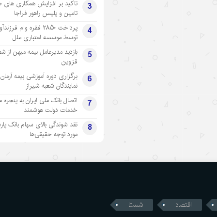
تاکید بر افزایش همکاری های 
3
تامین و پلیس راهور فراجا
پرداخت ۲۸۵۰ فقره وام فرزند
4
توسط موسسه اعتباری ملل
بازدید مدیرعامل بیمه میهن از شع
5
قزوین
برگزاری دوره آموزشی بیمه آرمان 
6
نمایندگان شعبه شیراز
اتصال بانک ملی ایران به پنجره 
7
خدمات دولت هوشمند
نقد شوندگی بالای سهام بانک پار
8
مورد توجه حقیقی‌ها
اقتصاد
شستا