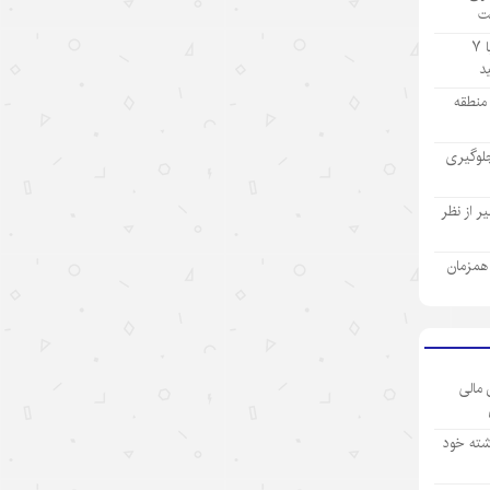
ت
آزمایشگاه و دنیای واقعی
تولید ۹ ماهه صنعت پتروشیمی با ۷
۱۴۰۵/۵/۱۲
«اندیشه‌های کلاسیک چین» قسمت
ز منطقه
اول: «همگام شدن در یک سفر
مشترک»
لوگیری
۱۴۰۵/۵/۱۲
 از نظر
تحول فناوری چین، چکونه نگاه
سرمایه‌گذاران جهانی را تغییر داد؟
ی همزمان
۱۴۰۵/۵/۱۲
«سه‌گانه جدید»؛ نماد برتری نوآوری
چین در اقتصاد جهانی
 مالی
۱۴۰۵/۵/۱۲
شته خود
نقش ارتش چین در پیشبرد ابتکار
حکمرانی جهانی