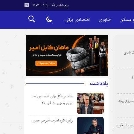
پنجشنبه, ۱۵ مرداد , ۱۴۰۵
و مسکن
فناوری
اقتصادی برتر+
ه‌بندی
و
یادداشت
هفت راهکار برای تقویت روابط
سریع روند
ایران و چین در قرن ۲۱
رکورد تازه تجارت خارجی چین
چین در قرن