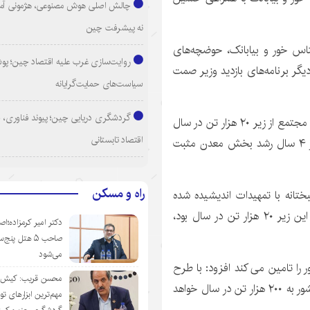
چالش اصلی هوش مصنوعی، هژمونی آم
نه پیشرفت چین
تاس خور و بیابانک، حوضچه‌های
روایت‌سازی غرب علیه اقتصاد چین؛ پ
گر برنامه‌های بازدید وزیر صمت
سیاست‌های حمایت‌گرایانه
گردشگری دریایی چین؛ پیوند فناوری، 
فاطمی امین در این دیدار با بیان اینکه تولید پتاس در این مجتمع از زیر ۲۰ هزار تن در سال
اقتصاد تابستانی
به ۵۰ هزار تن رسیده است گفت: در تابستان امسال بعد از ۴ سال رشد بخش معدن مثبت
راه و مسکن
ختانه با تمهیدات اندیشیده شده
تولید پتاس در مجتمع پتاس خور و بیابانک که پیش از این زیر ۲۰ هزار تن در سال بود،
دکتر امیر کرمزاده؛اص
صاحب ۵ هتل پنج‌
می‌شود
 را تامین می کند افزود: با طرح
محسن قریب: کیش‌ای
های توسعه ای پیش بینی شده در آینده تولید پتاس در کشور به ۲۰۰ هزار تن در سال خواهد
مهم‌ترین ابزارهای ت