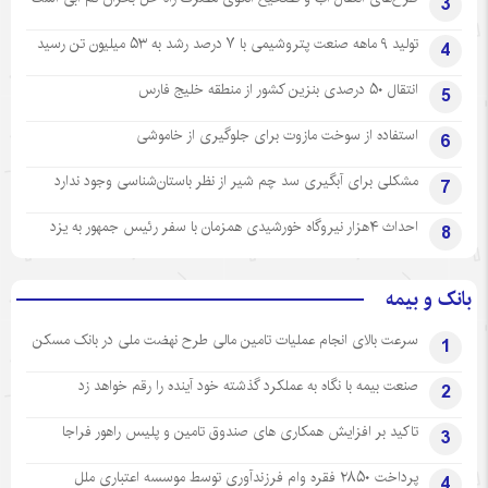
3
تولید ۹ ماهه صنعت پتروشیمی با ۷ درصد رشد به ۵۳ میلیون تن رسید
4
انتقال ۵۰ درصدی بنزین کشور از منطقه خلیج فارس
5
استفاده از سوخت مازوت برای جلوگیری از خاموشی
6
مشکلی برای آبگیری سد چم شیر از نظر باستان‌شناسی وجود ندارد
7
احداث ۴هزار نیروگاه خورشیدی همزمان با سفر رئیس جمهور به یزد
8
بانک و بیمه
سرعت بالای انجام عملیات تامین مالی طرح نهضت ملی در بانک مسکن
1
صنعت بیمه با نگاه به عملکرد گذشته خود آینده را رقم خواهد زد
2
تاکید بر افزایش همکاری های صندوق تامین و پلیس راهور فراجا
3
پرداخت ۲۸۵۰ فقره وام فرزندآوری توسط موسسه اعتباری ملل
4