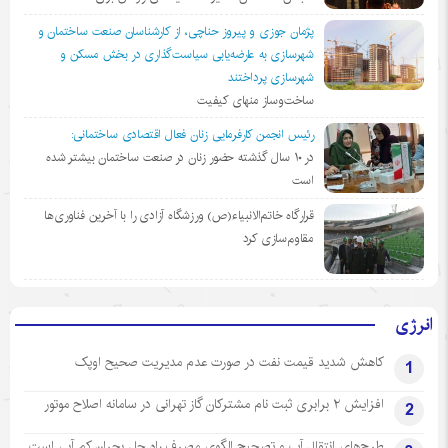
پژمان جوزی و پیروز حناچی، از کارشناسان صنعت ساختمان و
شهرسازی به عارضه‌یابی سیاست‌گذاری در بخش مسکن و
شهرسازی پرداختند
ساخت‌وساز منهای کیفیت
رئیس انجمن کارفرمایی زنان فعال اقتصادی ساختمانی:
در ١٠ سال گذشته حضور زنان در صنعت ساختمان بیشتر شده
است
قرارگاه خاتم‌الانبیاء(ص) ورزشگاه آزادی را با آخرین فناوری‌ها
مقاوم‌سازی کرد
انرژی
کاهش شدید قیمت نفت در صورت عدم مدیریت صحیح اوپک
1
افزایش ۲ برابری ثبت نام مشترکان گاز تهرانی‌ در سامانه اصلاح موتور
2
طرح‌های انتقال آب و تصحیح الگوی مصرف راه حل بحران کم آبی است