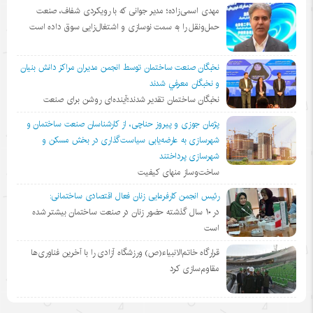
مهدی اسمی‌زاده؛ مدیر جوانی که با رویکردی شفاف، صنعت
حمل‌ونقل را به سمت نوسازی و اشتغال‌زایی سوق داده است
نخبگان صنعت ساختمان توسط انجمن مديران مراكز دانش بنيان
و نخبگان معرفي شدند
نخبگان ساختمان تقدیر شدند؛آینده‌ای روشن برای صنعت
پژمان جوزی و پیروز حناچی، از کارشناسان صنعت ساختمان و
شهرسازی به عارضه‌یابی سیاست‌گذاری در بخش مسکن و
شهرسازی پرداختند
ساخت‌وساز منهای کیفیت
رئیس انجمن کارفرمایی زنان فعال اقتصادی ساختمانی:
در ١٠ سال گذشته حضور زنان در صنعت ساختمان بیشتر شده
است
قرارگاه خاتم‌الانبیاء(ص) ورزشگاه آزادی را با آخرین فناوری‌ها
مقاوم‌سازی کرد