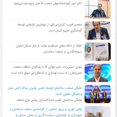
دکتر امیر کرمزاده؛اصفهان صاحب ۵ هتل پنج‌ستاره می‌شود
محسن قریب: کیش‌ایر یکی از مهم‌ترین ابزارهای توسعه
گردشگری جزیره کیش است
انتقاد از دخالت‌های مستقیم دولت در بازار مسکن/بحران
سرمایه‌گذاری در صنعت ساختمان
مهدی اسمی‌زاده؛ مدیر جوانی که با رویکردی شفاف، صنعت
حمل‌ونقل را به سمت نوسازی و اشتغال‌زایی سوق داده است
نخبگان صنعت ساختمان توسط انجمن مديران مراكز دانش بنيان
و نخبگان معرفي شدند
نخبگان ساختمان تقدیر شدند؛آینده‌ای روشن برای صنعت
پژمان جوزی و پیروز حناچی، از کارشناسان صنعت ساختمان و
شهرسازی به عارضه‌یابی سیاست‌گذاری در بخش مسکن و