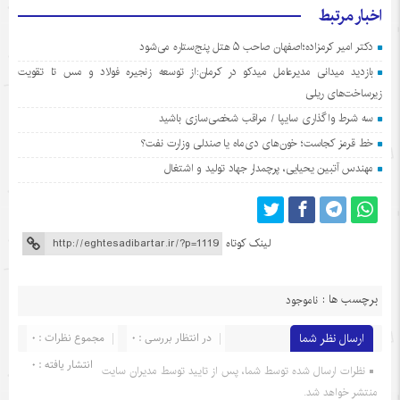
اخبار مرتبط
دکتر امیر کرمزاده؛اصفهان صاحب ۵ هتل پنج‌ستاره می‌شود
بازدید میدانی مدیرعامل میدکو در کرمان:از توسعه زنجیره فولاد و مس تا تقویت
زیرساخت‌های ریلی
سه شرط واگذاری سایپا / مراقب شخصی‌سازی باشید
خط قرمز کجاست؛ خون‌های دی‌ماه یا صندلی وزارت نفت؟
مهندس آتبین یحیایی، پرچمدار جهاد تولید و اشتغال
لینک کوتاه
برچسب ها :
ناموجود
ارسال نظر شما
در انتظار بررسی : 0
مجموع نظرات : 0
انتشار یافته : 0
نظرات ارسال شده توسط شما، پس از تایید توسط مدیران سایت
منتشر خواهد شد.