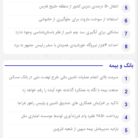
انتقال ۵۰ درصدی بنزین کشور از منطقه خلیج فارس
5
استفاده از سوخت مازوت برای جلوگیری از خاموشی
6
مشکلی برای آبگیری سد چم شیر از نظر باستان‌شناسی وجود ندارد
7
احداث ۴هزار نیروگاه خورشیدی همزمان با سفر رئیس جمهور به یزد
8
بانک و بیمه
سرعت بالای انجام عملیات تامین مالی طرح نهضت ملی در بانک مسکن
1
صنعت بیمه با نگاه به عملکرد گذشته خود آینده را رقم خواهد زد
2
تاکید بر افزایش همکاری های صندوق تامین و پلیس راهور فراجا
3
پرداخت ۲۸۵۰ فقره وام فرزندآوری توسط موسسه اعتباری ملل
4
بازدید مدیرعامل بیمه میهن از شعبه قزوین
5