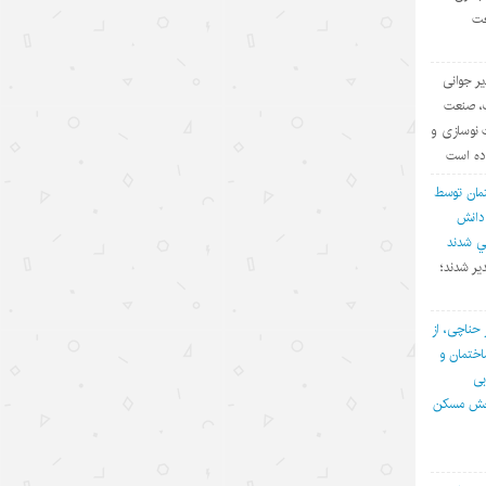
عت
چتر امنیتی آمریکا دیگر کارآمد نیست؛
چرخش کشورهای خلیج فارس به
یر جوانی
سوی موازنه راهبردی
ف، صنعت
۱۴۰۵/۵/۱۶
 نوسازی و
اده است
شکاف عمیق میان واقعیت‌های «هرمز»
مان توسط
و روایت‌سازی ترامپ
 دانش
۱۴۰۵/۵/۱۵
في شدند
یر شدند؛
رهنمودهای رهبر چین در مورد ضرورت
تسریع روند رسیدن به خودکفایی در
زمینه علم و فناوری
 حناچی، از
ختمان و
۱۴۰۵/۵/۱۵
بی
بخش مسکن
هفت راهکار برای تقویت روابط ایران و
چین در قرن ۲۱
۱۴۰۵/۵/۱۵