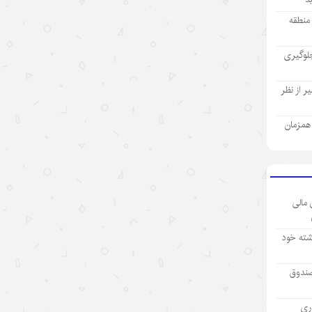
واشنگتن برای تحقق اهداف چندگانه
ز منطقه
۱۴۰۵/۵/۱۵
لوگیری
چالش اصلی هوش مصنوعی، هژمونی
آمریکا است نه پیشرفت چین
 از نظر
۱۴۰۵/۵/۱۳
ی همزمان
روایت‌سازی غرب علیه اقتصاد چین؛
پوششی برای سیاست‌های
حمایت‌گرایانه
۱۴۰۵/۵/۱۳
 مالی
گردشگری دریایی چین؛ پیوند فناوری،
شیلات و اقتصاد تابستانی
شته خود
۱۴۰۵/۵/۱۳
صندوق
رکورد تازه تجارت خارجی چین
آوری
۱۴۰۵/۵/۱۲