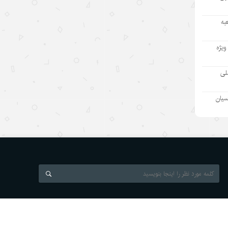
بازار “داغ” جهانی با محصولات “خنک
به
کننده” چینی
۱۴۰۵/۵/۱۲
ویژه
مینی‌درام‌های هوش مصنوعی چین در
ملی
مسیر فتح بازار جهانی
۱۴۰۵/۵/۱۲
سیان
آمریکا با تحریم چین و مقصرتراشی به
دنبال چیست؟
۱۴۰۵/۵/۱۲
«مدرسه» ربات‌ها در چین؛ پلی میان
آزمایشگاه و دنیای واقعی
۱۴۰۵/۵/۱۲
News Agency