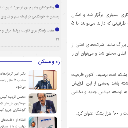
رهنمودهای رهبر چین در مورد ضرورت ت
ری بسیاری برگزار شد و امکان
رسیدن به خودکفایی در زمینه علم و فناوری
اینکه چاه‌ها ریشه دار باشند وجود داشت و شرکت‌ها بنا به ظرفیتی که دارند می‌توانند تا ۵
هفت راهکار برای تقویت روابط ایران و 
۲۱
بزرگ مانند. شرکت‌های نفتی از
اتفاق محقق شد و می‌توان آن را
راه و مسکن
دکتر امیر کرمزاده؛اص
۸ سال آینده قادریم به تولید ۵.۷ میلیون بشکه نفت برسیم، اکنون ظرفیت
صاحب ۵ هتل پنج‌
ار
این افزایش
می‌شود
 به توسعه میادین جدید و بخشی
محسن قریب: کیش‌ای
مهم‌ترین ابزارهای ت
گردشگری جزیره ک
ان کرد.
انتقاد از دخالت‌ها
دولت در بازار مسکن/