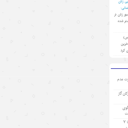
ی زنان
رشد نفوذ جهانی هوش مصنوعی چین
انی:
با استقبال از مدل‌های جدید
ضور زنان در
تر شده
۱۴۰۵/۵/۱۵
تجارت خدمات چین در مسیر صعود؛
(ص)
سهم بالای صادرات دانش‌بنیان
آخرین
ی کرد
۱۴۰۵/۵/۱۵
کرایه خودروهای هوشمند در چین؛
سفری به آینده با قیمت امروز
ت عدم
۱۴۰۵/۵/۱۵
ادعاهای «کار اجباری» آمریکا علیه
رکان گاز
چین؛ تکرار روایت دروغ به جای ارائه
مدرک
گوی
ت
۱۴۰۵/۵/۱۵
تولید ۹ ماهه صنعت پتروشیمی با ۷
توقف حملات آمریکا به ایران؛ تاکتیک