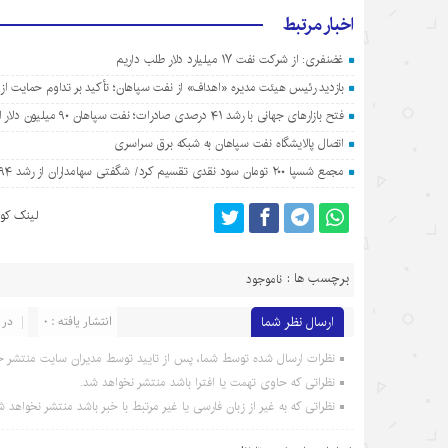
اخبار مرتبط
غضنفری: از شرکت نفت ۱۷ میلیارد دلار طلب داریم
بازدید رئیس هیئت مدیره «اهداف» از نفت سپاهان؛ تأکید بر تداوم حمایت از
فتح بازارهای جهانی با رشد ۴۱ درصدی صادرات؛ نفت سپاهان ۹۰ میلیون دلار ارزآوری کرد
اتصال پالایشگاه نفت سپاهان به شبکه برق سراسری
مجمع شسپا ۲۰۰ تومان سود نقدی تقسیم کرد/ شگفتی سهامداران از رشد ۷۹۴ درصدی سود نفت سپاهان
لینک کوت
برچسب ها :
ناموجود
ارسال نظر شما
انتشار یافته : 0
در 
نظرات ارسال شده توسط شما، پس از تایید توسط مدیران سایت منتشر خ
نظراتی که حاوی تهمت یا افترا باشد منتشر نخواهد شد.
نظراتی که به غیر از زبان فارسی یا غیر مرتبط با خبر باشد منتشر نخواهد ش