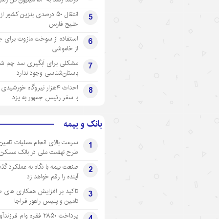
انتقال ۵۰ درصدی بنزین کشور ا
5
خلیج فارس
استفاده از سوخت مازوت برای ج
6
از خاموشی
مشکلی برای آبگیری سد چم شیر
7
باستان‌شناسی وجود ندارد
احداث ۴هزار نیروگاه خورشید
8
با سفر رئیس جمهور به یزد
بانک و بیمه
سرعت بالای انجام عملیات تامین
1
طرح نهضت ملی در بانک مسکن
صنعت بیمه با نگاه به عملکرد گذ
2
آینده را رقم خواهد زد
تاکید بر افزایش همکاری های 
3
تامین و پلیس راهور فراجا
پرداخت ۲۸۵۰ فقره وام فرزند
4