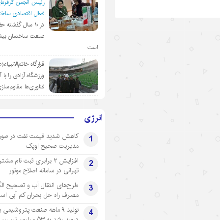
رئیس انجمن کارفرمای
فعال اقتصادی ساختم
در ١٠ سال گذشته ح
صنعت ساختمان بیش
است
قرارگاه خاتم‌الانبیاء
ورزشگاه آزادی را با 
فناوری‌ها مقاوم‌ساز
انرژی
کاهش شدید قیمت نفت در صور
1
مدیریت صحیح اوپک
افزایش ۲ برابری ثبت نام مشت
2
تهرانی‌ در سامانه اصلاح موتور
طرح‌های انتقال آب و تصحیح ال
3
مصرف راه حل بحران کم آبی اس
4
درصد رشد به ۵۳ میلیون تن رسید