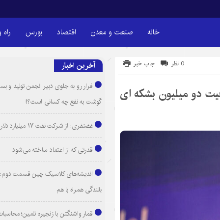
خانه
صنعت و معدن
اقتصاد
بورس
راه 
0 نظر
چاپ خبر
آخرین اخبار
فرار رو به جلوی دبیر انجمن تولید و بست
 ظرفیت دو میلیون بشکه ای
گوشت به نفع چه کسانی است؟!
غضنفری: از شرکت نفت ۱۷ میلیارد دلار طلب داریم
قدرتی که از اعتماد ساخته می‌شود
اندیشه‌های کلاسیک چین قسمت دوم: 
بالندگی همراه با هم
قمار واشنگتن با زنجیره تامین؛ محاسبات