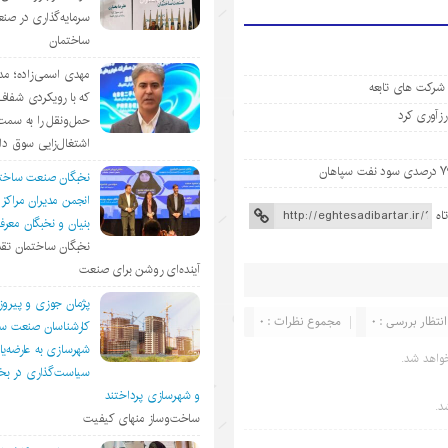
سرمایه‌گذاری در صن
ساختمان
مهدی اسمی‌زاده؛ مد
 شرکت های تابعه
که با رویکردی شفا
حمل‌ونقل را به سمت
اشتغال‌زایی سوق د
نخبگان صنعت ساخت
انجمن مديران مراكز
اه
بنيان و نخبگان معر
نخبگان ساختمان تقد
آینده‌ای روشن برای صنعت
پژمان جوزی و پیروز
انتظار بررسی : 0
مجموع نظرات : 0
کارشناسان صنعت سا
شهرسازی به عارضه‌یا
واهد شد.
سیاست‌گذاری در 
و شهرسازی پرداختند
د.
ساخت‌وساز منهای کیفیت