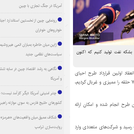
آمریکا در جنگ تجاری با چین
رونمایی چین از نخستین استاندارد اجبا
خودروهای خودران
ژاپن میان خاطره بمباران اتمی هیروشیما
 تا ۸ سال آینده می توانیم ۵.۷میلیون بشکه نفت تولید کنیم که اکنون
سیاست‌های نظامی جدید
نگاهی به رشد اقتصاد چین در سایه تنش
قاد اولین قرارداد طرح احیای
و آمریکا
چاه‌های بسته و کم بازده نفتی گفت: از ۶ هزار حلقه چاه ۷۵۰ حلقه را ممیزی و غربال کردیم،
چتر امنیتی آمریکا دیگر کارآمد نیست
کشورهای خلیج فارس به سوی موازنه راهبر
طرح انجام شده و امکان ارائه
شکاف عمیق میان واقعیت‌های «هرمز» 
میلیون دلار به تصویب رسید و شرکت‌های متعددی وارد
روایت‌سازی ترامپ