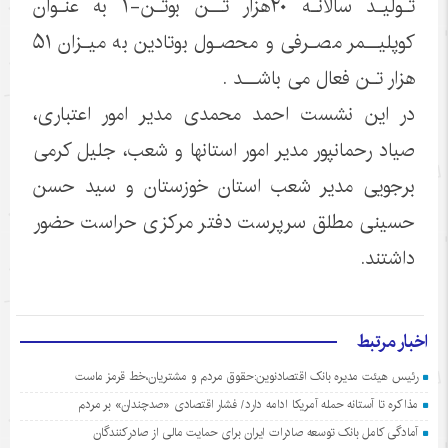
تـولیـد سالانـه ۲۰هزار تــن بوتـن-۱ به عنـوان
کوپلیــمر مصـرفی و محصـول بوتادین به میـزان ۵۱
هزار تـن فعال می باشــد .
در این نشست احمد محمدی مدیر امور اعتباری،
صیاد رحمانپور مدیر امور استانها و شعب، جلیل کرمی
برجویی مدیر شعب استان خوزستان و سید حسن
حسینی مطلق سرپرست دفتر مرکزی حراست حضور
داشتند.
اخبار مرتبط
رئیس هیئت مدیره بانک اقتصادنوین:حقوق مردم و مشتریان،خط قرمز ماست
مذاکره تا آستانه حمله آمریکا ادامه دارد/ فشار اقتصادی «صدچندان» بر مردم
آمادگی کامل بانک توسعه صادرات ایران برای حمایت مالی از صادرکنندگان