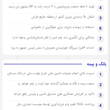
تولید ۹ ماهه صنعت پتروشیمی با ۷ درصد رشد به ۵۳ میلیون تن رسید
4
انتقال ۵۰ درصدی بنزین کشور از منطقه خلیج فارس
5
استفاده از سوخت مازوت برای جلوگیری از خاموشی
6
مشکلی برای آبگیری سد چم شیر از نظر باستان‌شناسی وجود ندارد
7
احداث ۴هزار نیروگاه خورشیدی همزمان با سفر رئیس جمهور به یزد
8
بانک و بیمه
سرعت بالای انجام عملیات تامین مالی طرح نهضت ملی در بانک مسکن
1
صنعت بیمه با نگاه به عملکرد گذشته خود آینده را رقم خواهد زد
2
تاکید بر افزایش همکاری های صندوق تامین و پلیس راهور فراجا
3
پرداخت ۲۸۵۰ فقره وام فرزندآوری توسط موسسه اعتباری ملل
4