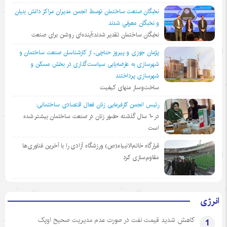
نخبگان صنعت ساختمان توسط انجمن مديران مراكز دانش بنيان
و نخبگان معرفي شدند
نخبگان ساختمان تقدیر شدند؛آینده‌ای روشن برای صنعت
پژمان جوزی و پیروز حناچی، از کارشناسان صنعت ساختمان و
شهرسازی به عارضه‌یابی سیاست‌گذاری در بخش مسکن و
شهرسازی پرداختند
ساخت‌وساز منهای کیفیت
رئیس انجمن کارفرمایی زنان فعال اقتصادی ساختمانی:
در ١٠ سال گذشته حضور زنان در صنعت ساختمان بیشتر شده
است
قرارگاه خاتم‌الانبیاء(ص) ورزشگاه آزادی را با آخرین فناوری‌ها
مقاوم‌سازی کرد
انرژی
کاهش شدید قیمت نفت در صورت عدم مدیریت صحیح اوپک
1