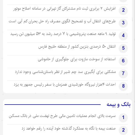
افزایش ۲ برابری ثبت نام مشترکان گاز تهرانی‌ در سامانه اصلاح موتور
2
طرح‌های انتقال آب و تصحیح الگوی مصرف راه حل بحران کم آبی است
3
تولید ۹ ماهه صنعت پتروشیمی با ۷ درصد رشد به ۵۳ میلیون تن رسید
4
انتقال ۵۰ درصدی بنزین کشور از منطقه خلیج فارس
5
استفاده از سوخت مازوت برای جلوگیری از خاموشی
6
مشکلی برای آبگیری سد چم شیر از نظر باستان‌شناسی وجود ندارد
7
احداث ۴هزار نیروگاه خورشیدی همزمان با سفر رئیس جمهور به یزد
8
بانک و بیمه
سرعت بالای انجام عملیات تامین مالی طرح نهضت ملی در بانک مسکن
1
صنعت بیمه با نگاه به عملکرد گذشته خود آینده را رقم خواهد زد
2