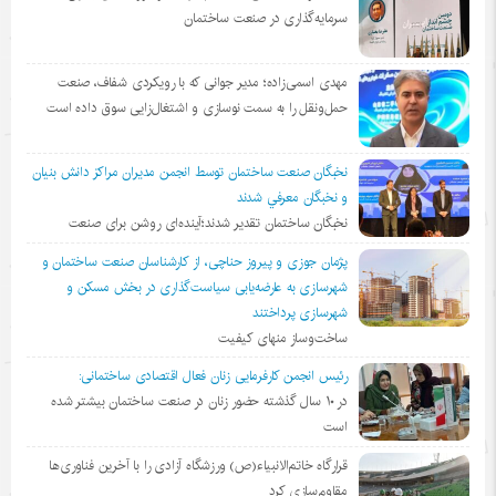
سرمایه‌گذاری در صنعت ساختمان
مهدی اسمی‌زاده؛ مدیر جوانی که با رویکردی شفاف، صنعت
حمل‌ونقل را به سمت نوسازی و اشتغال‌زایی سوق داده است
نخبگان صنعت ساختمان توسط انجمن مديران مراكز دانش بنيان
و نخبگان معرفي شدند
نخبگان ساختمان تقدیر شدند؛آینده‌ای روشن برای صنعت
پژمان جوزی و پیروز حناچی، از کارشناسان صنعت ساختمان و
شهرسازی به عارضه‌یابی سیاست‌گذاری در بخش مسکن و
شهرسازی پرداختند
ساخت‌وساز منهای کیفیت
رئیس انجمن کارفرمایی زنان فعال اقتصادی ساختمانی:
در ١٠ سال گذشته حضور زنان در صنعت ساختمان بیشتر شده
است
قرارگاه خاتم‌الانبیاء(ص) ورزشگاه آزادی را با آخرین فناوری‌ها
مقاوم‌سازی کرد