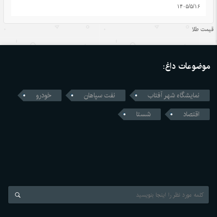
۱۴۰۵/۵/۱۶
اندیشه‌های کلاسیک چین قسمت دوم: رشد و بالندگی همراه با
قیمت طلا
هم
۱۴۰۵/۵/۱۶
موضوعات داغ:
قمار واشنگتن با زنجیره تامین؛ محاسبات اشتباه آمریکا در جنگ
تجاری با چین
نمایشگاه شهر آفتاب
نفت سپاهان
خودرو
۱۴۰۵/۵/۱۶
اقتصاد
شستا
رونمایی چین از نخستین استاندارد اجباری ایمنی خودروهای
خودران
۱۴۰۵/۵/۱۶
ژاپن میان خاطره بمباران اتمی هیروشیما و سیاست‌های نظامی
جدید
۱۴۰۵/۵/۱۶