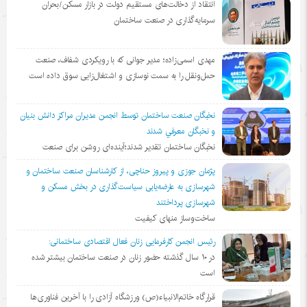
انتقاد از دخالت‌های مستقیم دولت در بازار مسکن/بحران
سرمایه‌گذاری در صنعت ساختمان
مهدی اسمی‌زاده؛ مدیر جوانی که با رویکردی شفاف، صنعت
حمل‌ونقل را به سمت نوسازی و اشتغال‌زایی سوق داده است
نخبگان صنعت ساختمان توسط انجمن مديران مراكز دانش بنيان
و نخبگان معرفي شدند
نخبگان ساختمان تقدیر شدند؛آینده‌ای روشن برای صنعت
پژمان جوزی و پیروز حناچی، از کارشناسان صنعت ساختمان و
شهرسازی به عارضه‌یابی سیاست‌گذاری در بخش مسکن و
شهرسازی پرداختند
ساخت‌وساز منهای کیفیت
رئیس انجمن کارفرمایی زنان فعال اقتصادی ساختمانی:
در ١٠ سال گذشته حضور زنان در صنعت ساختمان بیشتر شده
است
قرارگاه خاتم‌الانبیاء(ص) ورزشگاه آزادی را با آخرین فناوری‌ها