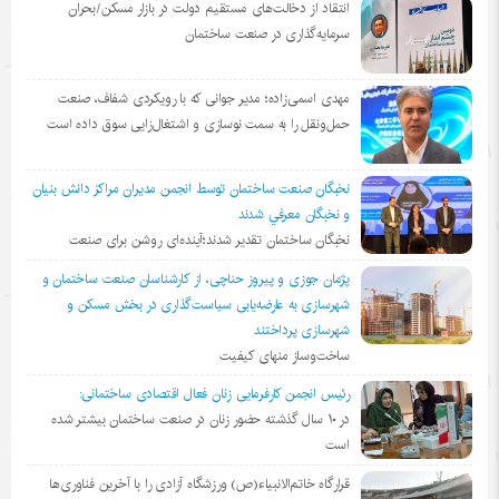
انتقاد از دخالت‌های مستقیم دولت در بازار مسکن/بحران
سرمایه‌گذاری در صنعت ساختمان
مهدی اسمی‌زاده؛ مدیر جوانی که با رویکردی شفاف، صنعت
حمل‌ونقل را به سمت نوسازی و اشتغال‌زایی سوق داده است
نخبگان صنعت ساختمان توسط انجمن مديران مراكز دانش بنيان
و نخبگان معرفي شدند
نخبگان ساختمان تقدیر شدند؛آینده‌ای روشن برای صنعت
پژمان جوزی و پیروز حناچی، از کارشناسان صنعت ساختمان و
شهرسازی به عارضه‌یابی سیاست‌گذاری در بخش مسکن و
شهرسازی پرداختند
ساخت‌وساز منهای کیفیت
رئیس انجمن کارفرمایی زنان فعال اقتصادی ساختمانی:
در ١٠ سال گذشته حضور زنان در صنعت ساختمان بیشتر شده
است
قرارگاه خاتم‌الانبیاء(ص) ورزشگاه آزادی را با آخرین فناوری‌ها