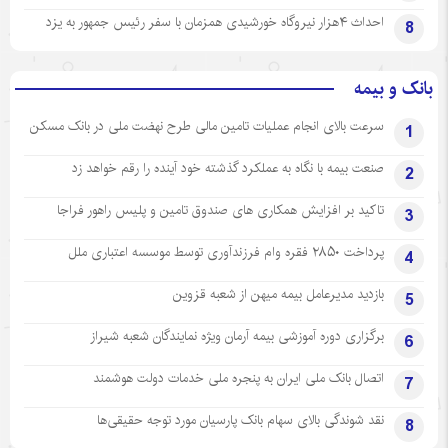
احداث ۴هزار نیروگاه خورشیدی همزمان با سفر رئیس جمهور به یزد
8
بانک و بیمه
سرعت بالای انجام عملیات تامین مالی طرح نهضت ملی در بانک مسکن
1
صنعت بیمه با نگاه به عملکرد گذشته خود آینده را رقم خواهد زد
2
تاکید بر افزایش همکاری های صندوق تامین و پلیس راهور فراجا
3
پرداخت ۲۸۵۰ فقره وام فرزندآوری توسط موسسه اعتباری ملل
4
بازدید مدیرعامل بیمه میهن از شعبه قزوین
5
برگزاری دوره آموزشی بیمه آرمان ویژه نمایندگان شعبه شیراز
6
اتصال بانک ملی ایران به پنجره ملی خدمات دولت هوشمند
7
نقد شوندگی بالای سهام بانک پارسیان مورد توجه حقیقی‌ها
8