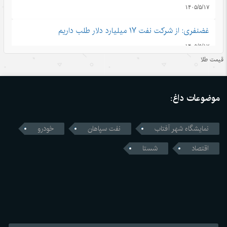
۱۴۰۵/۵/۱۷
غضنفری: از شرکت نفت ۱۷ میلیارد دلار طلب داریم
۱۴۰۵/۵/۱۷
قیمت طلا
قدرتی که از اعتماد ساخته می‌شود
۱۴۰۵/۵/۱۶
موضوعات داغ:
اندیشه‌های کلاسیک چین قسمت دوم: رشد و بالندگی همراه با
هم
نمایشگاه شهر آفتاب
نفت سپاهان
خودرو
۱۴۰۵/۵/۱۶
اقتصاد
شستا
قمار واشنگتن با زنجیره تامین؛ محاسبات اشتباه آمریکا در جنگ
تجاری با چین
۱۴۰۵/۵/۱۶
رونمایی چین از نخستین استاندارد اجباری ایمنی خودروهای
خودران