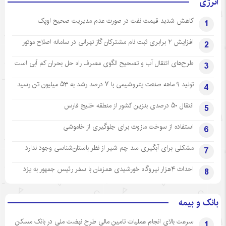
انرژی
کاهش شدید قیمت نفت در صورت عدم مدیریت صحیح اوپک
1
افزایش ۲ برابری ثبت نام مشترکان گاز تهرانی‌ در سامانه اصلاح موتور
2
طرح‌های انتقال آب و تصحیح الگوی مصرف راه حل بحران کم آبی است
3
تولید ۹ ماهه صنعت پتروشیمی با ۷ درصد رشد به ۵۳ میلیون تن رسید
4
انتقال ۵۰ درصدی بنزین کشور از منطقه خلیج فارس
5
استفاده از سوخت مازوت برای جلوگیری از خاموشی
6
مشکلی برای آبگیری سد چم شیر از نظر باستان‌شناسی وجود ندارد
7
احداث ۴هزار نیروگاه خورشیدی همزمان با سفر رئیس جمهور به یزد
8
بانک و بیمه
سرعت بالای انجام عملیات تامین مالی طرح نهضت ملی در بانک مسکن
1