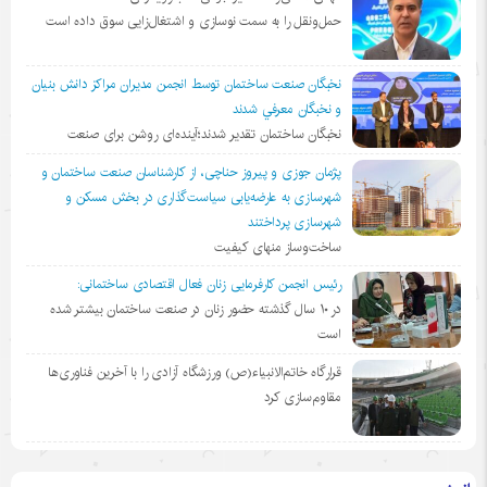
حمل‌ونقل را به سمت نوسازی و اشتغال‌زایی سوق داده است
نخبگان صنعت ساختمان توسط انجمن مديران مراكز دانش بنيان
و نخبگان معرفي شدند
نخبگان ساختمان تقدیر شدند؛آینده‌ای روشن برای صنعت
پژمان جوزی و پیروز حناچی، از کارشناسان صنعت ساختمان و
شهرسازی به عارضه‌یابی سیاست‌گذاری در بخش مسکن و
شهرسازی پرداختند
ساخت‌وساز منهای کیفیت
رئیس انجمن کارفرمایی زنان فعال اقتصادی ساختمانی:
در ١٠ سال گذشته حضور زنان در صنعت ساختمان بیشتر شده
است
قرارگاه خاتم‌الانبیاء(ص) ورزشگاه آزادی را با آخرین فناوری‌ها
مقاوم‌سازی کرد