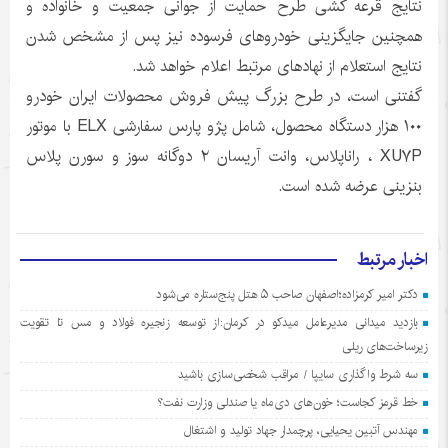
نتایج قرعه کشی طرح حمایت از جوانی جمعیت و خانواده و
همچنین جایگزینی خودروهای فرسوده نیز پس از مشخص شدن
نتایج استعلام از نهادهای مرتبط اعلام خواهد شد.
گفتنی است، در طرح بزرگ پیش فروش محصولات ایران خودرو
۱۰۰ هزار دستگاه محصول، شامل پژو پارس سفارشی ELX با موتور
XU۷P ، راناپلاس، وانت آریسان ۲ دوگانه سوز و سورن پلاس
بنزینی عرضه شده است.
اخبار مرتبط
دکتر امیر کرمزاده؛اصفهان صاحب ۵ هتل پنج‌ستاره می‌شود
بازدید میدانی مدیرعامل میدکو در کرمان:از توسعه زنجیره فولاد و مس تا تقویت
زیرساخت‌های ریلی
سه شرط واگذاری سایپا / مراقب شخصی‌سازی باشید
خط قرمز کجاست؛ خون‌های دی‌ماه یا صندلی وزارت نفت؟
مهندس آتبین یحیایی، پرچمدار جهاد تولید و اشتغال