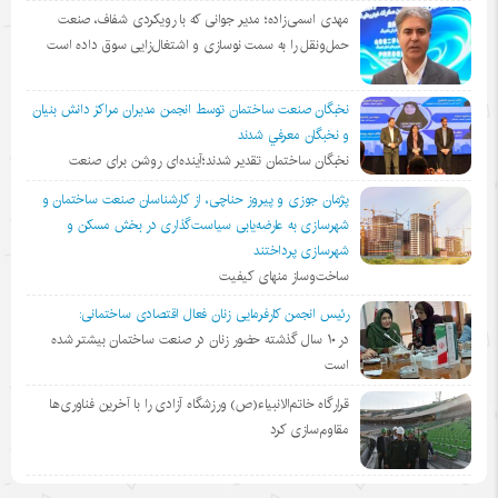
مهدی اسمی‌زاده؛ مدیر جوانی که با رویکردی شفاف، صنعت
حمل‌ونقل را به سمت نوسازی و اشتغال‌زایی سوق داده است
نخبگان صنعت ساختمان توسط انجمن مديران مراكز دانش بنيان
و نخبگان معرفي شدند
نخبگان ساختمان تقدیر شدند؛آینده‌ای روشن برای صنعت
پژمان جوزی و پیروز حناچی، از کارشناسان صنعت ساختمان و
شهرسازی به عارضه‌یابی سیاست‌گذاری در بخش مسکن و
شهرسازی پرداختند
ساخت‌وساز منهای کیفیت
رئیس انجمن کارفرمایی زنان فعال اقتصادی ساختمانی:
در ١٠ سال گذشته حضور زنان در صنعت ساختمان بیشتر شده
است
قرارگاه خاتم‌الانبیاء(ص) ورزشگاه آزادی را با آخرین فناوری‌ها
مقاوم‌سازی کرد