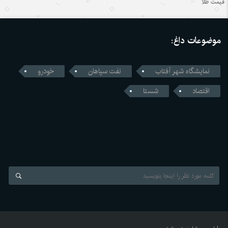
اندیشه‌های کلاسیک چین قسمت دوم: رشد و بالندگی همراه با
قیمت طلا
هم
۱۴۰۵/۵/۱۶
موضوعات داغ:
قمار واشنگتن با زنجیره تامین؛ محاسبات اشتباه آمریکا در جنگ
تجاری با چین
نمایشگاه شهر آفتاب
نفت سپاهان
خودرو
۱۴۰۵/۵/۱۶
اقتصاد
شستا
رونمایی چین از نخستین استاندارد اجباری ایمنی خودروهای
خودران
۱۴۰۵/۵/۱۶
ژاپن میان خاطره بمباران اتمی هیروشیما و سیاست‌های نظامی
جدید
۱۴۰۵/۵/۱۶
نگاهی به رشد اقتصاد چین در سایه تنش‌های ایران و آمریکا
۱۴۰۵/۵/۱۶