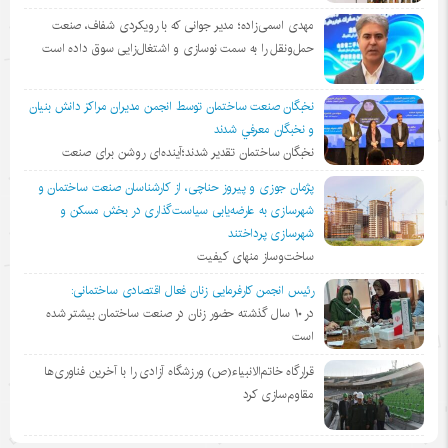
مهدی اسمی‌زاده؛ مدیر جوانی که با رویکردی شفاف، صنعت
حمل‌ونقل را به سمت نوسازی و اشتغال‌زایی سوق داده است
نخبگان صنعت ساختمان توسط انجمن مديران مراكز دانش بنيان
و نخبگان معرفي شدند
نخبگان ساختمان تقدیر شدند؛آینده‌ای روشن برای صنعت
پژمان جوزی و پیروز حناچی، از کارشناسان صنعت ساختمان و
شهرسازی به عارضه‌یابی سیاست‌گذاری در بخش مسکن و
شهرسازی پرداختند
ساخت‌وساز منهای کیفیت
رئیس انجمن کارفرمایی زنان فعال اقتصادی ساختمانی:
در ١٠ سال گذشته حضور زنان در صنعت ساختمان بیشتر شده
است
قرارگاه خاتم‌الانبیاء(ص) ورزشگاه آزادی را با آخرین فناوری‌ها
مقاوم‌سازی کرد