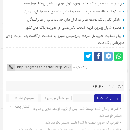
رئیس هیئت مدیره بانک اقتصادنوین:حقوق مردم و مشتریان،خط قرمز ماست
مذاکره تا آستانه حمله آمریکا ادامه دارد/ فشار اقتصادی «صدچندان» بر مردم
آمادگی کامل بانک توسعه صادرات ایران برای حمایت مالی از صادرکنندگان
محمود شایان بهترین گزینه انتخاب دکتر همتی در مدیریت بانک های کشور
پیام تسلیت مدیرعامل شرکت پتروشیمی شیراز به مناسبت درگذشت رضا دولت آبادی
مدیرعامل بانک ملت
لینک کوتاه
برچسب ها :
ناموجود
ارسال نظر شما
در انتظار بررسی : 0
مجموع نظرات : 0
انتشار یافته : 0
نظرات ارسال شده توسط شما، پس از تایید توسط مدیران سایت
منتشر خواهد شد.
نظراتی که حاوی تهمت یا افترا باشد منتشر نخواهد شد.
نظراتی که به غیر از زبان فارسی یا غیر مرتبط با خبر باشد منتشر نخواهد شد.