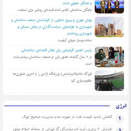
و نخبگان معرفي شدند
نخبگان ساختمان تقدیر شدند؛آینده‌ای روشن برای صنعت
پژمان جوزی و پیروز حناچی، از کارشناسان صنعت ساختمان و
شهرسازی به عارضه‌یابی سیاست‌گذاری در بخش مسکن و
شهرسازی پرداختند
ساخت‌وساز منهای کیفیت
رئیس انجمن کارفرمایی زنان فعال اقتصادی ساختمانی:
در ١٠ سال گذشته حضور زنان در صنعت ساختمان بیشتر شده
است
قرارگاه خاتم‌الانبیاء(ص) ورزشگاه آزادی را با آخرین فناوری‌ها
مقاوم‌سازی کرد
انرژی
کاهش شدید قیمت نفت در صورت عدم مدیریت صحیح اوپک
1
افزایش ۲ برابری ثبت نام مشترکان گاز تهرانی‌ در سامانه اصلاح موتور
2