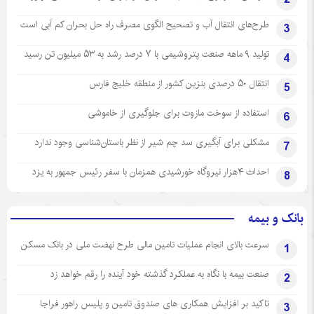
طرح‌های انتقال آب و تصحیح الگوی مصرف راه حل بحران کم آبی است
3
تولید ۹ ماهه صنعت پتروشیمی با ۷ درصد رشد به ۵۳ میلیون تن رسید
4
انتقال ۵۰ درصدی بنزین کشور از منطقه خلیج فارس
5
استفاده از سوخت مازوت برای جلوگیری از خاموشی
6
مشکلی برای آبگیری سد چم شیر از نظر باستان‌شناسی وجود ندارد
7
احداث ۴هزار نیروگاه خورشیدی همزمان با سفر رئیس جمهور به یزد
8
بانک و بیمه
سرعت بالای انجام عملیات تامین مالی طرح نهضت ملی در بانک مسکن
1
صنعت بیمه با نگاه به عملکرد گذشته خود آینده را رقم خواهد زد
2
تاکید بر افزایش همکاری های صندوق تامین و پلیس راهور فراجا
3