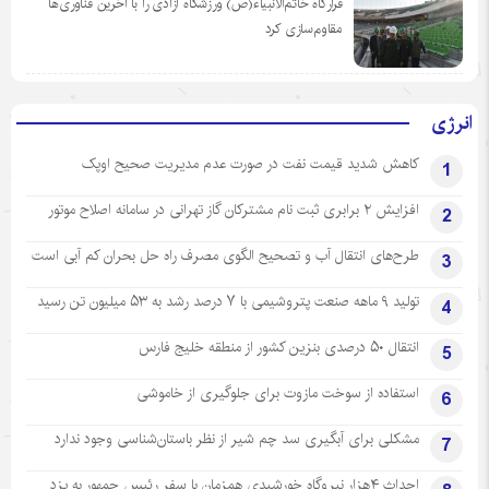
قرارگاه خاتم‌الانبیاء(ص) ورزشگاه آزادی را با آخرین فناوری‌ها
مقاوم‌سازی کرد
انرژی
کاهش شدید قیمت نفت در صورت عدم مدیریت صحیح اوپک
1
افزایش ۲ برابری ثبت نام مشترکان گاز تهرانی‌ در سامانه اصلاح موتور
2
طرح‌های انتقال آب و تصحیح الگوی مصرف راه حل بحران کم آبی است
3
تولید ۹ ماهه صنعت پتروشیمی با ۷ درصد رشد به ۵۳ میلیون تن رسید
4
انتقال ۵۰ درصدی بنزین کشور از منطقه خلیج فارس
5
استفاده از سوخت مازوت برای جلوگیری از خاموشی
6
مشکلی برای آبگیری سد چم شیر از نظر باستان‌شناسی وجود ندارد
7
احداث ۴هزار نیروگاه خورشیدی همزمان با سفر رئیس جمهور به یزد