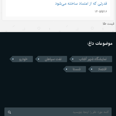
قدرتی که از اعتماد ساخته می‌شود
۱۴۰۵/۵/۱۶
اندیشه‌های کلاسیک چین قسمت دوم: رشد و بالندگی همراه با
قیمت طلا
هم
۱۴۰۵/۵/۱۶
موضوعات داغ:
قمار واشنگتن با زنجیره تامین؛ محاسبات اشتباه آمریکا در جنگ
تجاری با چین
نمایشگاه شهر آفتاب
نفت سپاهان
خودرو
۱۴۰۵/۵/۱۶
اقتصاد
شستا
رونمایی چین از نخستین استاندارد اجباری ایمنی خودروهای
خودران
۱۴۰۵/۵/۱۶
ژاپن میان خاطره بمباران اتمی هیروشیما و سیاست‌های نظامی
جدید
۱۴۰۵/۵/۱۶