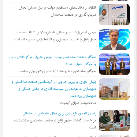
انتقاد از دخالت‌های مستقیم دولت در بازار مسکن/بحران
سرمایه‌گذاری در صنعت ساختمان
مهدی اسمی‌زاده؛ مدیر جوانی که با رویکردی شفاف، صنعت
حمل‌ونقل را به سمت نوسازی و اشتغال‌زایی سوق داده است
نخبگان صنعت ساختمان توسط انجمن مديران مراكز دانش بنيان
و نخبگان معرفي شدند
نخبگان ساختمان تقدیر شدند؛آینده‌ای روشن برای صنعت
پژمان جوزی و پیروز حناچی، از کارشناسان صنعت ساختمان و
شهرسازی به عارضه‌یابی سیاست‌گذاری در بخش مسکن و
شهرسازی پرداختند
ساخت‌وساز منهای کیفیت
رئیس انجمن کارفرمایی زنان فعال اقتصادی ساختمانی:
در ١٠ سال گذشته حضور زنان در صنعت ساختمان بیشتر شده
است