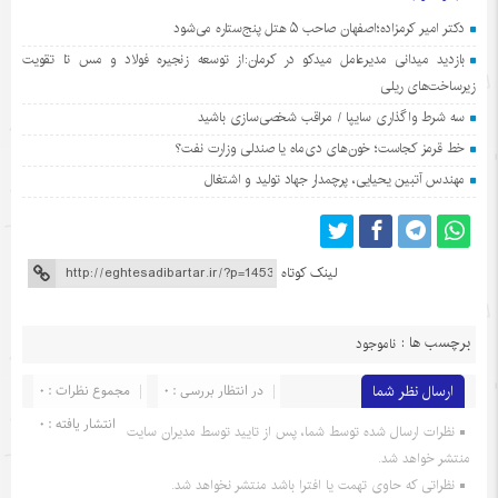
دکتر امیر کرمزاده؛اصفهان صاحب ۵ هتل پنج‌ستاره می‌شود
بازدید میدانی مدیرعامل میدکو در کرمان:از توسعه زنجیره فولاد و مس تا تقویت
زیرساخت‌های ریلی
سه شرط واگذاری سایپا / مراقب شخصی‌سازی باشید
خط قرمز کجاست؛ خون‌های دی‌ماه یا صندلی وزارت نفت؟
مهندس آتبین یحیایی، پرچمدار جهاد تولید و اشتغال
لینک کوتاه
برچسب ها :
ناموجود
ارسال نظر شما
در انتظار بررسی : 0
مجموع نظرات : 0
انتشار یافته : 0
نظرات ارسال شده توسط شما، پس از تایید توسط مدیران سایت
منتشر خواهد شد.
نظراتی که حاوی تهمت یا افترا باشد منتشر نخواهد شد.