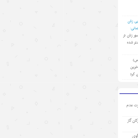
۱۴۰۵/۵/۱۳
رکورد تازه تجارت خارجی چین
ی زنان
انی:
۱۴۰۵/۵/۱۲
ضور زنان در
تر شده
بازار “داغ” جهانی با محصولات “خنک
کننده” چینی
(ص)
۱۴۰۵/۵/۱۲
آخرین
ی کرد
مینی‌درام‌های هوش مصنوعی چین در
مسیر فتح بازار جهانی
۱۴۰۵/۵/۱۲
ت عدم
آمریکا با تحریم چین و مقصرتراشی به
دنبال چیست؟
رکان گاز
۱۴۰۵/۵/۱۲
«مدرسه» ربات‌ها در چین؛ پلی میان
گوی