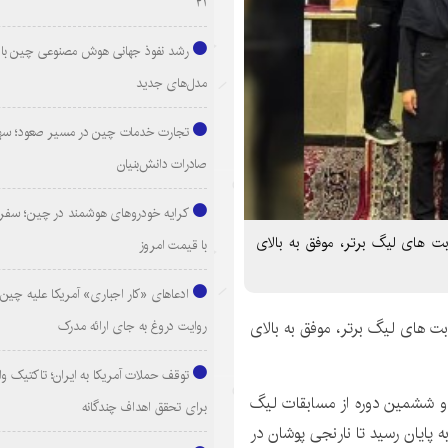
۲۱
رشد نفوذ جهانی هوش مصنوعی چین با ا
مدل‌های جدید
تجارت خدمات چین در مسیر صعود؛ سهم
صادرات دانش‌بنیان
کرایه خودروهای هوشمند در چین؛ سفری
بت های لیگ برتر، موفق به بالای
با قیمت امروز
ادعاهای «کار اجباری» آمریکا علیه چین؛
روایت دروغ به جای ارائه مدرک
بت های لیگ برتر، موفق به بالای
توقف حملات آمریکا به ایران؛ تاکتیک و
 ششمین دوره از مسابقات لیگ
برای تحقق اهداف چندگانه
ه پایان رسید تا نارنجی پوشان در