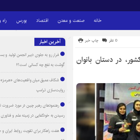
خانه
صنعت و معدن
اقتصاد
بورس
راه 
0 نظر
چاپ خبر
آخرین اخبار
فرار رو به جلوی دبیر انجمن تولید و بست
شور، در دستان بانوان
گوشت به نفع چه کسانی است؟!
شکاف عمیق میان واقعیت‌های «هرمز» 
روایت‌سازی ترامپ
رهنمودهای رهبر چین در مورد ضرورت ت
رسیدن به خودکفایی در زمینه علم و فناوری
هفت راهکار برای تقویت روابط ایران و 