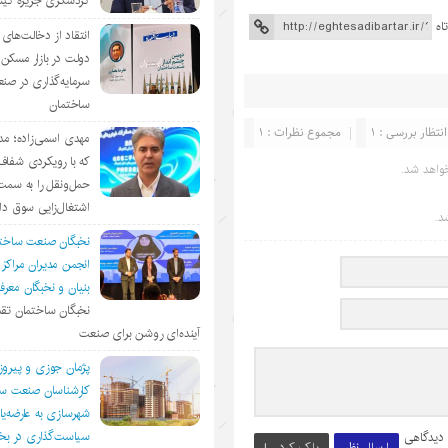
گردشگری جزیره ک
اه
انتقاد از دخالت‌ها
دولت در بازار مسکن/
سرمایه‌گذاری در صن
ساختمان
انتظار بررسی : 1
مجموع نظرات : 1
مهدی اسمی‌زاده؛ مد
که با رویکردی شفا
واهد شد.
حمل‌ونقل را به سمت
اشتغال‌زایی سوق د
د.
نخبگان صنعت ساخت
انجمن مديران مراكز
بنيان و نخبگان معر
نخبگان ساختمان تقد
آینده‌ای روشن برای صنعت
پژمان جوزی و پیروز
کارشناسان صنعت سا
شهرسازی به عارضه‌یا
سیاست‌گذاری در 
 دیدگاهی
ارسال نظر
پاک کردن !