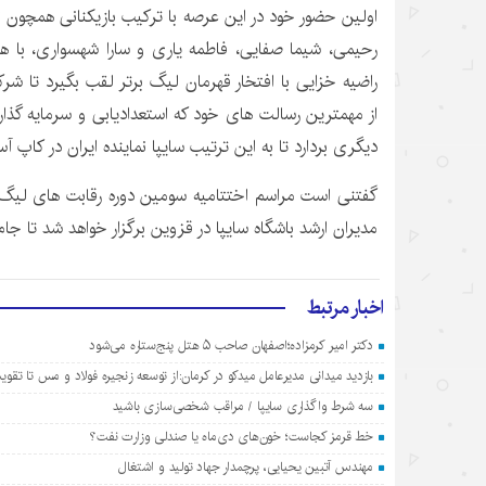
اولین حضور خود در این عرصه با ترکیب بازیکنانی همچون ند
رحیمی، شیما صفایی، فاطمه یاری و سارا شهسواری، با
راضیه خزایی با افتخار قهرمان لیگ برتر لقب بگیرد تا ش
از مهمترین رسالت های خود که استعدادیابی و سرمایه گذار
دیگری بردارد تا به این ترتیب سایپا نماینده ایران در کاپ آس
گفتنی است مراسم اختتامیه سومین دوره رقابت های لیگ 
مدیران ارشد باشگاه سایپا در قزوین برگزار خواهد شد تا جام
اخبار مرتبط
دکتر امیر کرمزاده؛اصفهان صاحب ۵ هتل پنج‌ستاره می‌شود
بازدید میدانی مدیرعامل میدکو در کرمان:از توسعه زنجیره فولاد و مس تا تق
سه شرط واگذاری سایپا / مراقب شخصی‌سازی باشید
خط قرمز کجاست؛ خون‌های دی‌ماه یا صندلی وزارت نفت؟
مهندس آتبین یحیایی، پرچمدار جهاد تولید و اشتغال