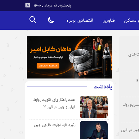
پنجشنبه, ۱۵ مرداد , ۱۴۰۵
و مسکن
فناوری
اقتصادی برتر+
ه‌بندی
و
یادداشت
هفت راهکار برای تقویت روابط
سریع روند
ایران و چین در قرن ۲۱
رکورد تازه تجارت خارجی چین
چین در قرن