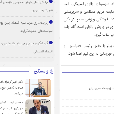
چالش اصلی هوش مصنوعی، هژمونی آم
ا شهسواری بانوی المپیکی، الینا
نه پیشرفت چین
 هدایت مریم معظمی و سرپرستی
رکت فرهنگی ورزشی سایپا در یکی
روایت‌سازی غرب علیه اقتصاد چین؛ پ
ی در ورزش بانوان است گام بلند
سیاست‌های حمایت‌گرایانه
یا لقب گیرد.
گردشگری دریایی چین؛ پیوند فناوری، 
برتر با حضور رئیس فدراسیون و
اقتصاد تابستانی
 قهرمانی به این تیم اهدا شود.
راه و مسکن
دکتر امیر کرمزاده؛اص
صاحب ۵ هتل پنج‌
ویت زیرساخت‌های ریلی
می‌شود
محسن قریب: کیش‌ای
مهم‌ترین ابزارهای ت