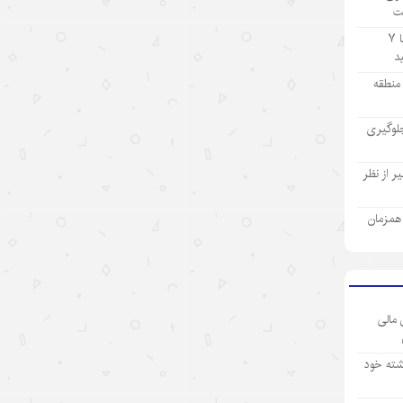
ت
آزمایشگاه و دنیای واقعی
تولید ۹ ماهه صنعت پتروشیمی با ۷
۱۴۰۵/۵/۱۲
«اندیشه‌های کلاسیک چین» قسمت
ز منطقه
اول: «همگام شدن در یک سفر
مشترک»
لوگیری
۱۴۰۵/۵/۱۲
 از نظر
تحول فناوری چین، چکونه نگاه
سرمایه‌گذاران جهانی را تغییر داد؟
ی همزمان
۱۴۰۵/۵/۱۲
«سه‌گانه جدید»؛ نماد برتری نوآوری
چین در اقتصاد جهانی
 مالی
۱۴۰۵/۵/۱۲
شته خود
نقش ارتش چین در پیشبرد ابتکار
حکمرانی جهانی