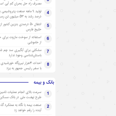
مصرف راه حل بحران کم آبی اس
4
درصد رشد به ۵۳ میلیون تن رسید
انتقال ۵۰ درصدی بنزین کشور ا
5
خلیج فارس
استفاده از سوخت مازوت برای ج
6
از خاموشی
مشکلی برای آبگیری سد چم شیر
7
باستان‌شناسی وجود ندارد
احداث ۴هزار نیروگاه خورشید
8
با سفر رئیس جمهور به یزد
بانک و بیمه
سرعت بالای انجام عملیات تامین
1
طرح نهضت ملی در بانک مسکن
صنعت بیمه با نگاه به عملکرد گذ
2
آینده را رقم خواهد زد