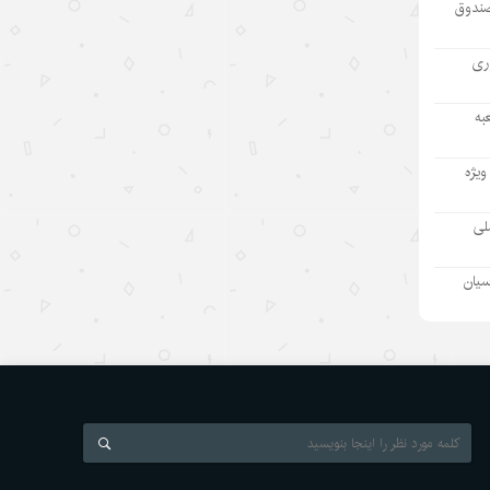
صندوق
۱۴۰۵/۵/۱۲
مطمئنم غارت پول نفت بدون بده‌بستان
آوری
میان چند حلقه ممکن نبود/ پشت پرده
تراستی‌‌های آلوده یک جریان است نه
به
یک مدیر
۱۴۰۵/۵/۱۱
ویژه
بازدید رئیس هیئت مدیره «اهداف» از
ملی
نفت سپاهان؛ تأکید بر تداوم حمایت از
شرکت های تابعه
سیان
۱۴۰۵/۵/۱۱
بازسازی دستگاه اطلاعاتی ژاپن و
واکنشها درباره نظامی‌گری
۱۴۰۵/۵/۱۰
رئیس‌جمهور اسلواکی: دستاوردهای
توسعه‌ای چین قابل تحسین است