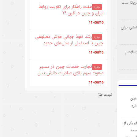
ریکا است
هفت راهکار برای تقویت روابط
جدید
ایران و چین در قرن ۲۱
۱۴۰۵/۵/۱۵
وششی برای
رشد نفوذ جهانی هوش مصنوعی
جدید
چین با استقبال از مدل‌های جدید
شیلات و
۱۴۰۵/۵/۱۵
تجارت خدمات چین در مسیر
جدید
صعود؛ سهم بالای صادرات دانش‌بنیان
۱۴۰۵/۵/۱۵
قیمت طلا
کرایه خودروهای هوشمند در
جدید
فهان
چین؛ سفری به آینده با قیمت امروز
ستاره
۱۴۰۵/۵/۱۵
ر یکی از
ادعاهای «کار اجباری» آمریکا
جدید
وسعه
علیه چین؛ تکرار روایت دروغ به جای