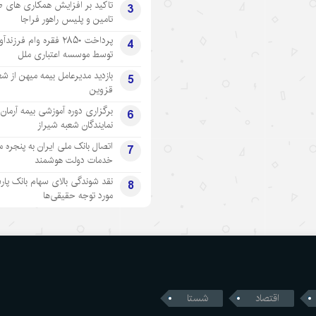
تاکید بر افزایش همکاری های 
3
تامین و پلیس راهور فراجا
پرداخت ۲۸۵۰ فقره وام فرزند
4
توسط موسسه اعتباری ملل
بازدید مدیرعامل بیمه میهن از شع
5
قزوین
برگزاری دوره آموزشی بیمه آرمان 
6
نمایندگان شعبه شیراز
اتصال بانک ملی ایران به پنجره 
7
خدمات دولت هوشمند
نقد شوندگی بالای سهام بانک پار
8
مورد توجه حقیقی‌ها
اقتصاد
شستا