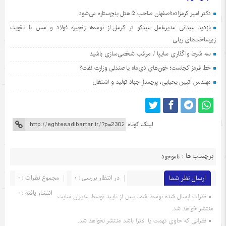
دکتر امیر کرمزاده؛اصفهان صاحب ۵ هتل پنج‌ستاره می‌شود
بازدید میدانی مدیرعامل میدکو در کرمان:از توسعه زنجیره فولاد و مس تا تقویت
زیرساخت‌های ریلی
سه شرط واگذاری سایپا / مراقب شخصی‌سازی باشید
خط قرمز کجاست؛ خون‌های دی‌ماه یا صندلی وزارت نفت؟
مهندس آتبین یحیایی، پرچمدار جهاد تولید و اشتغال
لینک کوتاه
برچسب ها :
ناموجود
ارسال نظر شما
در انتظار بررسی : 0
مجموع نظرات : 0
انتشار یافته : 0
نظرات ارسال شده توسط شما، پس از تایید توسط مدیران سایت
منتشر خواهد شد.
نظراتی که حاوی تهمت یا افترا باشد منتشر نخواهد شد.