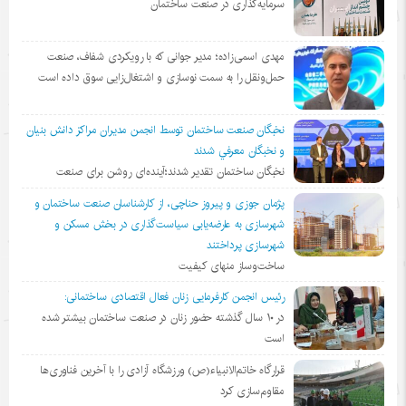
سرمایه‌گذاری در صنعت ساختمان
مهدی اسمی‌زاده؛ مدیر جوانی که با رویکردی شفاف، صنعت
حمل‌ونقل را به سمت نوسازی و اشتغال‌زایی سوق داده است
نخبگان صنعت ساختمان توسط انجمن مديران مراكز دانش بنيان
و نخبگان معرفي شدند
نخبگان ساختمان تقدیر شدند؛آینده‌ای روشن برای صنعت
پژمان جوزی و پیروز حناچی، از کارشناسان صنعت ساختمان و
شهرسازی به عارضه‌یابی سیاست‌گذاری در بخش مسکن و
شهرسازی پرداختند
ساخت‌وساز منهای کیفیت
رئیس انجمن کارفرمایی زنان فعال اقتصادی ساختمانی:
در ١٠ سال گذشته حضور زنان در صنعت ساختمان بیشتر شده
است
قرارگاه خاتم‌الانبیاء(ص) ورزشگاه آزادی را با آخرین فناوری‌ها
مقاوم‌سازی کرد