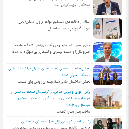
گردشگری جزیره کیش است
انتقاد از دخالت‌های مستقیم دولت در بازار مسکن/بحران
سرمایه‌گذاری در صنعت ساختمان
مهدی اسمی‌زاده؛ مدیر جوانی که با رویکردی شفاف، صنعت
حمل‌ونقل را به سمت نوسازی و اشتغال‌زایی سوق داده است
نخبگان صنعت ساختمان توسط انجمن مديران مراكز دانش بنيان
و نخبگان معرفي شدند
نخبگان ساختمان تقدیر شدند؛آینده‌ای روشن برای صنعت
پژمان جوزی و پیروز حناچی، از کارشناسان صنعت ساختمان و
شهرسازی به عارضه‌یابی سیاست‌گذاری در بخش مسکن و
شهرسازی پرداختند
ساخت‌وساز منهای کیفیت
رئیس انجمن کارفرمایی زنان فعال اقتصادی ساختمانی:
در ١٠ سال گذشته حضور زنان در صنعت ساختمان بیشتر شده