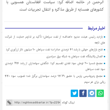
الرحمن در خاتمه اضافه کرد: سیاست افغانستان همسویی با
کشورهای همسایه از طریق مذاکره و انتقال تجربیات است.
اخبار مرتبط
بازدید رئیس هیئت مدیره «اهداف» از نفت سپاهان؛ تأکید بر تداوم حمایت از شرکت
های تابعه
فتح بازارهای جهانی با رشد ۴۱ درصدی صادرات؛ نفت سپاهان ۹۰ میلیون دلار ارزآوری کرد
اتصال پالایشگاه نفت سپاهان به شبکه برق سراسری
مجمع شسپا ۲۰۰ تومان سود نقدی تقسیم کرد/ شگفتی سهامداران از رشد ۷۹۴ درصدی
سود نفت سپاهان
مجمع پتروشیمی پارس با حضور ۹۴.۷۹ درصد سهامداران برگزار شد؛ تصویب سود ۴۴۰
ریالی برای هر سهم
لینک کوتاه