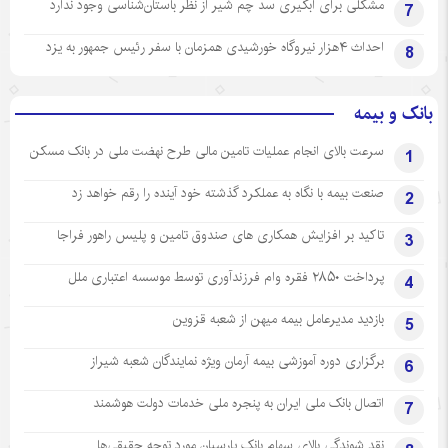
مشکلی برای آبگیری سد چم شیر از نظر باستان‌شناسی وجود ندارد
7
احداث ۴هزار نیروگاه خورشیدی همزمان با سفر رئیس جمهور به یزد
8
بانک و بیمه
سرعت بالای انجام عملیات تامین مالی طرح نهضت ملی در بانک مسکن
1
صنعت بیمه با نگاه به عملکرد گذشته خود آینده را رقم خواهد زد
2
تاکید بر افزایش همکاری های صندوق تامین و پلیس راهور فراجا
3
پرداخت ۲۸۵۰ فقره وام فرزندآوری توسط موسسه اعتباری ملل
4
بازدید مدیرعامل بیمه میهن از شعبه قزوین
5
برگزاری دوره آموزشی بیمه آرمان ویژه نمایندگان شعبه شیراز
6
اتصال بانک ملی ایران به پنجره ملی خدمات دولت هوشمند
7
نقد شوندگی بالای سهام بانک پارسیان مورد توجه حقیقی‌ها