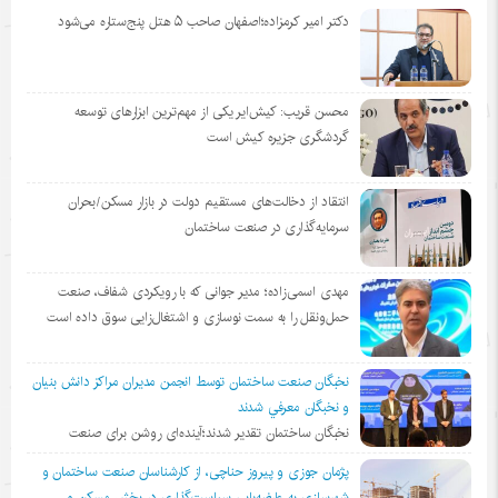
دکتر امیر کرمزاده؛اصفهان صاحب ۵ هتل پنج‌ستاره می‌شود
محسن قریب: کیش‌ایر یکی از مهم‌ترین ابزارهای توسعه
گردشگری جزیره کیش است
انتقاد از دخالت‌های مستقیم دولت در بازار مسکن/بحران
سرمایه‌گذاری در صنعت ساختمان
مهدی اسمی‌زاده؛ مدیر جوانی که با رویکردی شفاف، صنعت
حمل‌ونقل را به سمت نوسازی و اشتغال‌زایی سوق داده است
نخبگان صنعت ساختمان توسط انجمن مديران مراكز دانش بنيان
و نخبگان معرفي شدند
نخبگان ساختمان تقدیر شدند؛آینده‌ای روشن برای صنعت
پژمان جوزی و پیروز حناچی، از کارشناسان صنعت ساختمان و
شهرسازی به عارضه‌یابی سیاست‌گذاری در بخش مسکن و