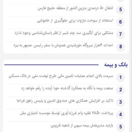
انتقال ۵۰ درصدی بنزین کشور از منطقه خلیج فارس
5
استفاده از سوخت مازوت برای جلوگیری از خاموشی
6
مشکلی برای آبگیری سد چم شیر از نظر باستان‌شناسی وجود ندارد
7
احداث ۴هزار نیروگاه خورشیدی همزمان با سفر رئیس جمهور به یزد
8
بانک و بیمه
سرعت بالای انجام عملیات تامین مالی طرح نهضت ملی در بانک مسکن
1
صنعت بیمه با نگاه به عملکرد گذشته خود آینده را رقم خواهد زد
2
تاکید بر افزایش همکاری های صندوق تامین و پلیس راهور فراجا
3
پرداخت ۲۸۵۰ فقره وام فرزندآوری توسط موسسه اعتباری ملل
4
بازدید مدیرعامل بیمه میهن از شعبه قزوین
5