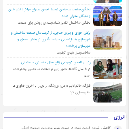
نخبگان صنعت ساختمان توسط انجمن مديران مراكز دانش بنيان
و نخبگان معرفي شدند
نخبگان ساختمان تقدیر شدند؛آینده‌ای روشن برای صنعت
پژمان جوزی و پیروز حناچی، از کارشناسان صنعت ساختمان و
شهرسازی به عارضه‌یابی سیاست‌گذاری در بخش مسکن و
شهرسازی پرداختند
ساخت‌وساز منهای کیفیت
رئیس انجمن کارفرمایی زنان فعال اقتصادی ساختمانی:
در ١٠ سال گذشته حضور زنان در صنعت ساختمان بیشتر شده
است
قرارگاه خاتم‌الانبیاء(ص) ورزشگاه آزادی را با آخرین فناوری‌ها
مقاوم‌سازی کرد
انرژی
کاهش شدید قیمت نفت در صورت عدم مدیریت صحیح اوپک